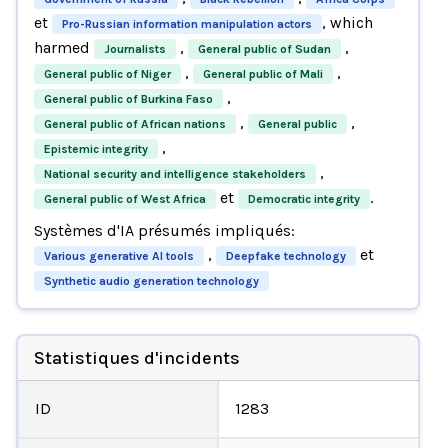
et
, which
Pro-Russian information manipulation actors
harmed
,
,
Journalists
General public of Sudan
,
,
General public of Niger
General public of Mali
,
General public of Burkina Faso
,
,
General public of African nations
General public
,
Epistemic integrity
,
National security and intelligence stakeholders
et
.
General public of West Africa
Democratic integrity
Systèmes d'IA présumés impliqués:
,
et
Various generative AI tools
Deepfake technology
Synthetic audio generation technology
Statistiques d'incidents
ID
1283