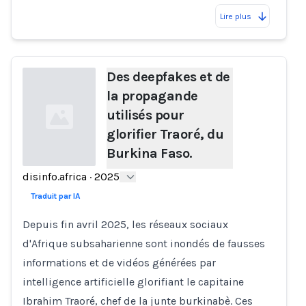
Lire plus
Des deepfakes et de
la propagande
utilisés pour
glorifier Traoré, du
Burkina Faso.
disinfo.africa
·
2025
Loading...
Traduit par IA
Depuis fin avril 2025, les réseaux sociaux
d'Afrique subsaharienne sont inondés de fausses
informations et de vidéos générées par
intelligence artificielle glorifiant le capitaine
Ibrahim Traoré, chef de la junte burkinabè. Ces