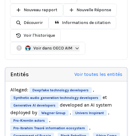
Nouveau rapport
Nouvelle Réponse
Découvrir
Informations de citation
Voir l'historique
Voir dans OECD AIM
Entités
Voir toutes les entités
Alleged:
,
Deepfake technology developers
et
Synthetic audio generation technology developers
developed an AI system
Generative AI developers
deployed by
,
,
Wagner Group
Univers Inspirant
,
Pro-Kremlin actors
,
Pro-Ibrahim Traoré information ecosystem
,
,
Government of Russia
Black Rebellion
Africa Corps