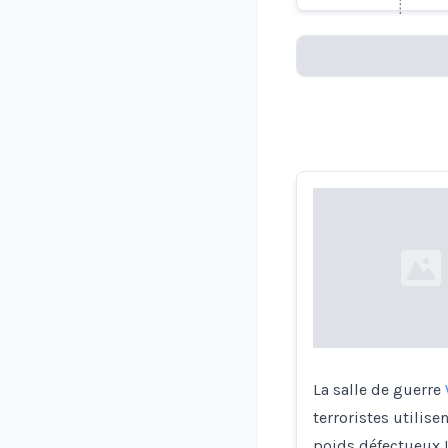
Loading...
Loading...
La salle de guerre
terroristes utilis
poids défectueux !