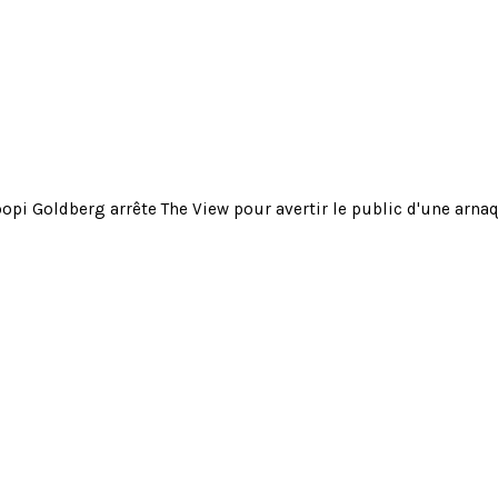
pi Goldberg arrête The View pour avertir le public d'une arnaqu
Goldberg arrête The View pour avertir le public
 l'IA utilisant son image : « Ne vous laissez pas