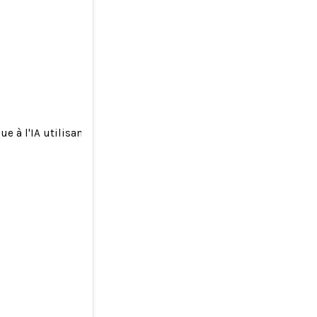
e à l'IA utilisant son image : « Ne vous laissez pas aller »
 d'une
 aller »