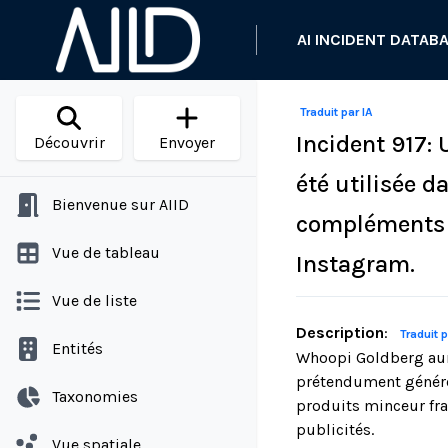
AI INCIDENT DATAB
Traduit par IA
Incident 917:
Découvrir
Envoyer
été utilisée d
Bienvenue sur AIID
compléments a
Vue de tableau
Instagram.
Vue de liste
Description
:
Traduit p
Entités
Whoopi Goldberg aura
prétendument générée
Taxonomies
produits minceur fra
publicités.
Vue spatiale