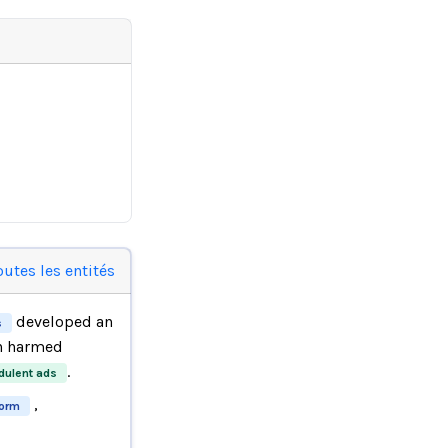
outes les entités
developed an
s
h harmed
.
dulent ads
,
form