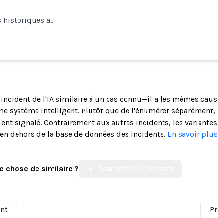
s historiques a…
n incident de l'IA similaire à un cas connu—il a les mêmes cau
 système intelligent. Plutôt que de l'énumérer séparément, 
ent signalé. Contrairement aux autres incidents, les variantes
s en dehors de la base de données des incidents.
En savoir plu
e chose de similaire ?
Soumettre une Variante
ent
Pr