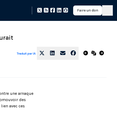
Faire un don
urait
Traduit par IA
contre une arnaque
promouvoir des
lien avec ces