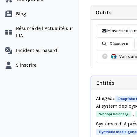
Outils
Blog
Résumé de l’Actualité sur
M'avertir des m
l’IA
Découvrir
Incident au hasard
Voir dan
S'inscrire
Entités
Alleged:
Deepfake 
AI system deploye
,
Whoopi Goldberg
Systèmes d'IA pré
Synthetic media gener