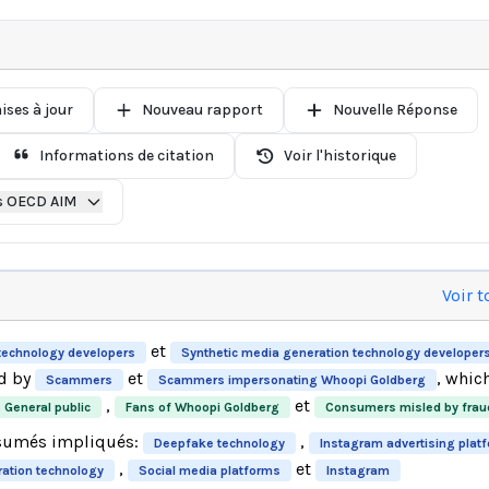
ises à jour
Nouveau rapport
Nouvelle Réponse
Informations de citation
Voir l'historique
s OECD AIM
Voir t
et
technology developers
Synthetic media generation technology developer
d by
et
, whic
Scammers
Scammers impersonating Whoopi Goldberg
,
et
General public
Fans of Whoopi Goldberg
Consumers misled by frau
sumés impliqués:
,
Deepfake technology
Instagram advertising plat
,
et
ation technology
Social media platforms
Instagram