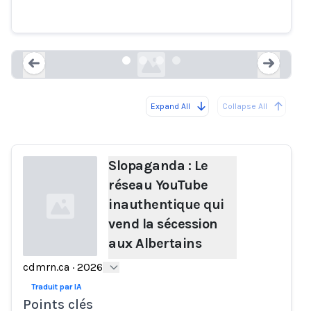
sécession aux Albertains
cdmrn.ca
Expand All
Collapse All
Loading...
Load
Slopaganda : Le
réseau YouTube
inauthentique qui
vend la sécession
aux Albertains
cdmrn.ca
·
2026
Loading...
Traduit par IA
Points clés