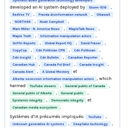
Synthetic audio generation technology developers
developed an AI system deployed by
,
Storm-1516
,
,
RedVox TV
Pravda disinformation network
OttawaX
,
,
,
NORTH49
Noah Campbell
,
,
Marc Miller - N. America News
MapleTalk News
,
,
Maple Truth
Information manipulation actors
,
,
,
Griffin Reports
Global Report HQ
David Fraser
,
,
,
CopyCop
Cdn Politician CPN
Cdn Politician
,
,
,
Cdn Insight
Cdn Bulletin
Canadian Reporter
,
,
,
Canadian Hub
Canada Pol Brief
Canada Insight
,
et
Canada Alert
A Global Mestery
, which
Alberta-secession information manipulation actors
harmed
,
,
YouTube viewers
General public of Canada
,
,
General public of Alberta
General public
,
et
Epistemic integrity
Democratic integrity
.
Canadian media ecosystem
Systèmes d'IA présumés impliqués:
,
YouTube
,
,
Unknown generative AI systems
Deepfake technology