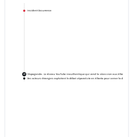
Incident Occurrence
Slopaganda : Le réseau YouTube inauthentique qui vend la sécession aux Albertains
+
2
Des acteurs étrangers exploitent le débat séparatiste en Alberta pour semer la discorde, se
Slopaganda : Le réseau YouTube
inauthentique qui vend la