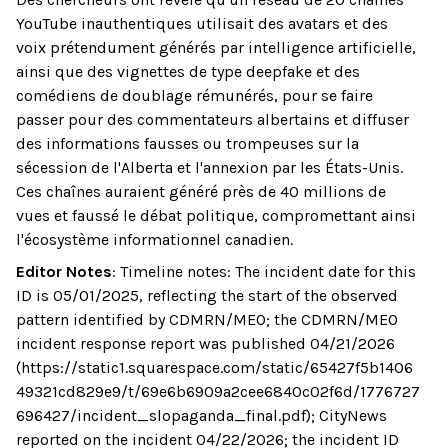
YouTube inauthentiques utilisait des avatars et des
voix prétendument générés par intelligence artificielle,
ainsi que des vignettes de type deepfake et des
comédiens de doublage rémunérés, pour se faire
passer pour des commentateurs albertains et diffuser
des informations fausses ou trompeuses sur la
sécession de l'Alberta et l'annexion par les États-Unis.
Ces chaînes auraient généré près de 40 millions de
vues et faussé le débat politique, compromettant ainsi
l'écosystème informationnel canadien.
Editor Notes
:
Timeline notes: The incident date for this
ID is 05/01/2025, reflecting the start of the observed
pattern identified by CDMRN/MEO; the CDMRN/MEO
incident response report was published 04/21/2026
(https://static1.squarespace.com/static/65427f5b1406
49321cd829e9/t/69e6b6909a2cee6840c02f6d/1776727
696427/incident_slopaganda_final.pdf); CityNews
reported on the incident 04/22/2026; the incident ID