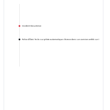
Incident Occurrence
Police d'État: Tesla sur pilote automatique s'écrase dans un camion arrêté sur Pa. Turnpik
Police d'État: Tesla sur pilote