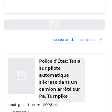
automatique s'écrase dans un
camion arrêté sur Pa. Turnpike
post-gazette.com
Expand All
Collapse All
Loading...
Police d'État: Tesla
sur pilote
automatique
s'écrase dans un
camion arrêté sur
Pa. Turnpike
Loading...
post-gazette.com
·
2023
Traduit par IA