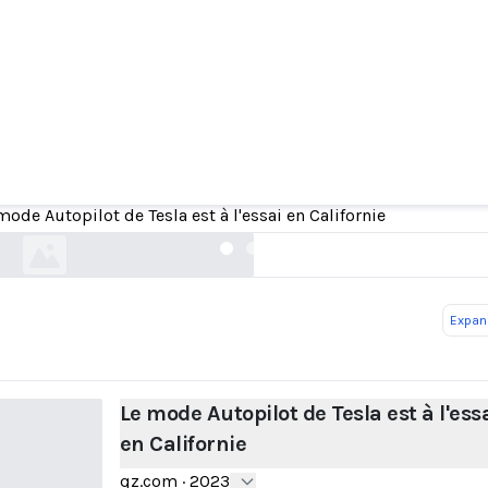
e mode Autopilot de Tesla est à l'essai en Califo
mode Autopilot de Tesla est à l'essai en Californie
qz.com
Expand
Le mode Autopilot de Tesla est à l'ess
en Californie
qz.com
·
2023