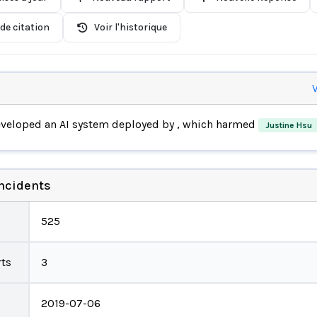
de citation
Voir l'historique
V
veloped an AI system deployed by
, which harmed
Justine Hsu
incidents
525
ts
3
2019-07-06