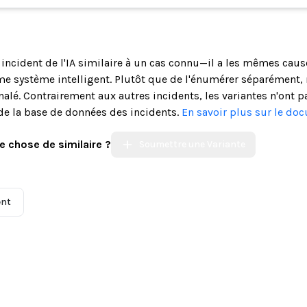
n incident de l'IA similaire à un cas connu—il a les mêmes cau
système intelligent. Plutôt que de l'énumérer séparément, n
alé. Contrairement aux autres incidents, les variantes n'ont p
de la base de données des incidents.
En savoir plus sur le do
e chose de similaire ?
Soumettre une Variante
ent