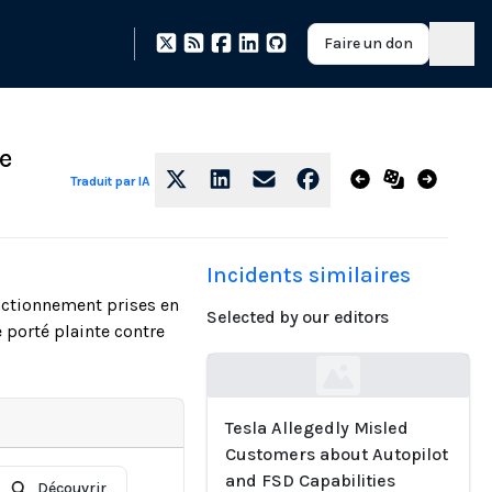
Faire un don
e
Traduit par IA
Incidents similaires
nctionnement prises en
Selected by our editors
e porté plainte contre
Loading...
Tesla Allegedly Misled
Customers about Autopilot
and FSD Capabilities
Découvrir