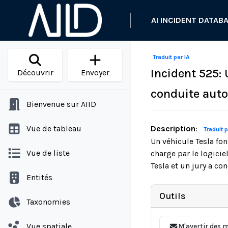
AI INCIDENT DATAB
Traduit par IA
Incident 525:
Découvrir
Envoyer
conduite auton
Bienvenue sur AIID
Vue de tableau
Description
:
Traduit p
Un véhicule Tesla f
Vue de liste
charge par le logicie
Tesla et un jury a co
Entités
Outils
Taxonomies
Vue spatiale
M'avertir des m