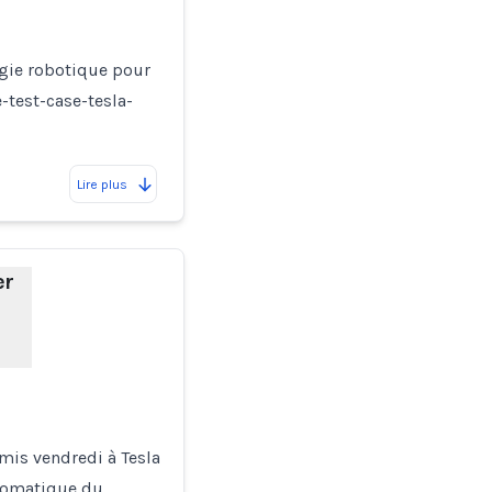
ogie robotique pour
-test-case-tesla-
Lire plus
er
emis vendredi à Tesla
automatique du