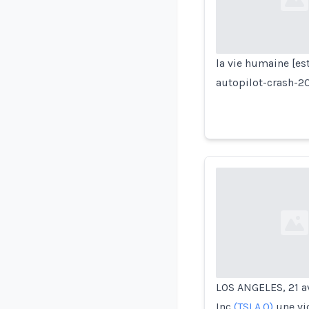
Loading...
la vie humaine [es
autopilot-crash-20
Loading...
LOS ANGELES, 21 avr
Inc
(TSLA.O)
une vic