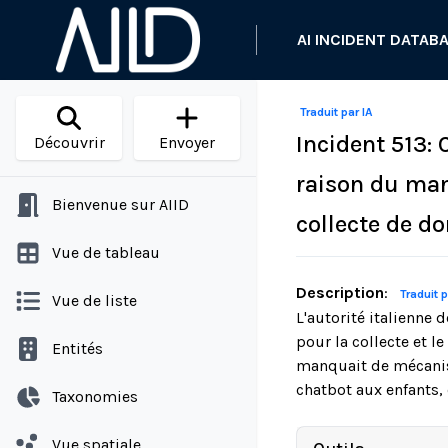
AI INCIDENT DATAB
Traduit par IA
Incident 513: 
Découvrir
Envoyer
raison du man
Bienvenue sur AIID
collecte de do
Vue de tableau
Description
:
Traduit p
Vue de liste
L'autorité italienne
pour la collecte et l
Entités
manquait de mécanis
chatbot aux enfants, 
Taxonomies
Vue spatiale