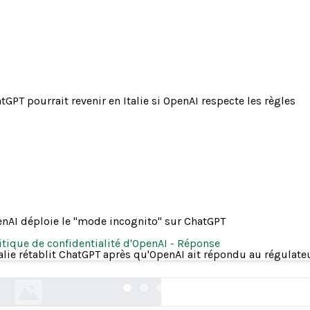
tGPT pourrait revenir en Italie si OpenAI respecte les règles
nAI déploie le "mode incognito" sur ChatGPT
itique de confidentialité d'OpenAI
-
Réponse
égulateur italien de la confidentialité interdit 
talie rétablit ChatGPT après qu'OpenAI ait répondu au régulate
politico.eu