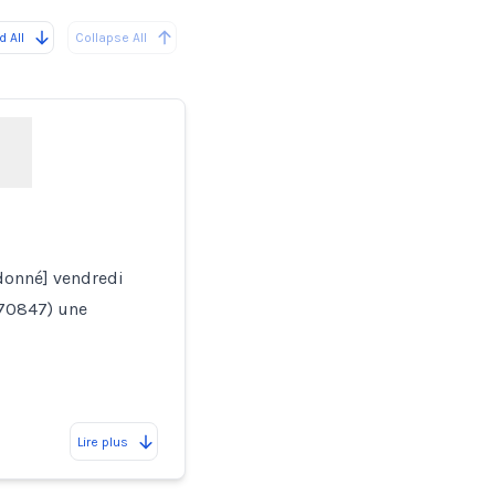
 All
Collapse All
rdonné] vendredi
70847) une
Lire plus