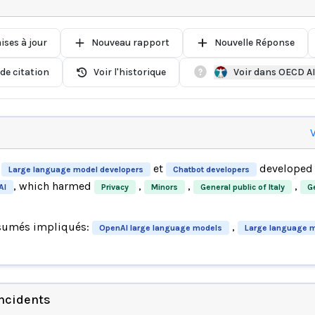
ises à jour
Nouveau rapport
Nouvelle Réponse
de citation
Voir l'historique
Voir dans OECD A
V
et
developed 
Large language model developers
Chatbot developers
, which harmed
,
,
,
AI
Privacy
Minors
General public of Italy
Ge
sumés impliqués:
,
OpenAI large language models
Large language 
incidents