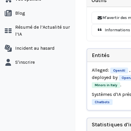
Outils
Blog
M'avertir des m
Résumé de l’Actualité sur
Informations 
l’IA
Incident au hasard
Entités
S'inscrire
Alleged:
,
OpenAI
deployed by
Open
.
Minors in Italy
Systèmes d'IA pré
Chatbots
Statistiques d'