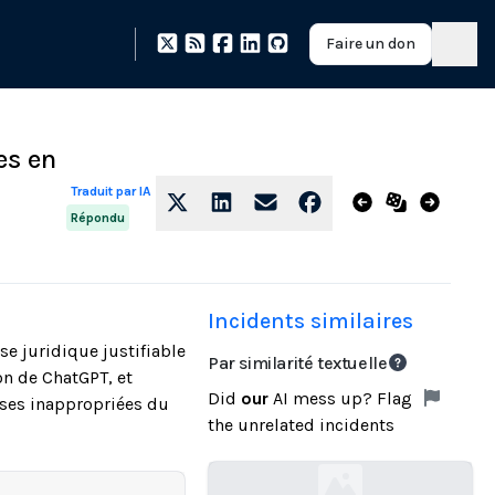
Faire un don
es en
Traduit par IA
Répondu
Incidents similaires
e juridique justifiable
Par similarité textuelle
on de ChatGPT, et
Did
our
AI mess up? Flag
nses inappropriées du
the unrelated incidents