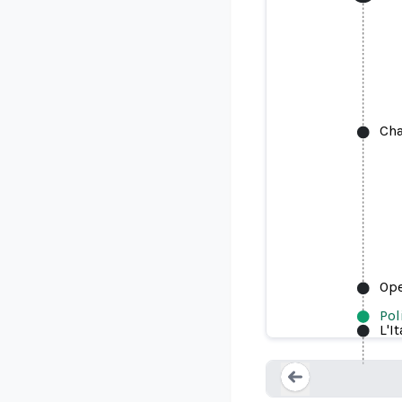
Cha
Ope
Pol
Le r
L'I
Loading...