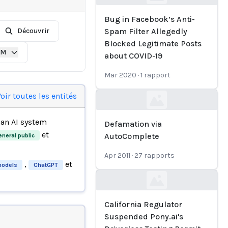
Loading...
Bug in Facebook’s Anti-
Découvrir
Spam Filter Allegedly
Blocked Legitimate Posts
IM
about COVID-19
Mar 2020
·
1
rapport
oir toutes les entités
Loading...
an AI system
Defamation via
et
AutoComplete
neral public
Apr 2011
·
27
rapports
,
et
models
ChatGPT
Loading...
California Regulator
Suspended Pony.ai's