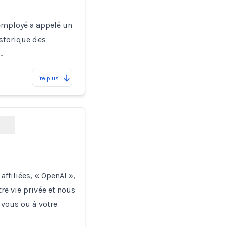
 employé a appelé un
storique des
…
Lire plus
ffiliées, « OpenAI »,
tre vie privée et nous
vous ou à votre