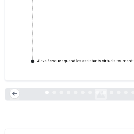
Alexa échoue : quand les assistants virtuels tournent t
Un enfant obtient Amazon Echo Dot Ale
porno
nymag.com
Loading...