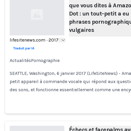
que vous dites à Amaz
Dot : un tout-petit a eu
phrases pornographiq
vulgaires
lifesitenews.com
·
2017
Loading...
Traduit par IA
ActualitésPornographie
SEATTLE, Washington, 6 janvier 2017 (LifeSiteNews) - Ama
petit appareil à commande vocale qui répond aux questi
des sons, et fonctionne essentiellement comme une enc
Échecs et facepalms av