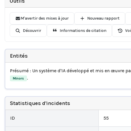
Outils
M'avertir des mises à jour
Nouveau rapport
Découvrir
Informations de citation
Voi
Entités
Présumé : Un système d'IA développé et mis en œuvre p
.
Minors
Statistiques d'incidents
ID
55