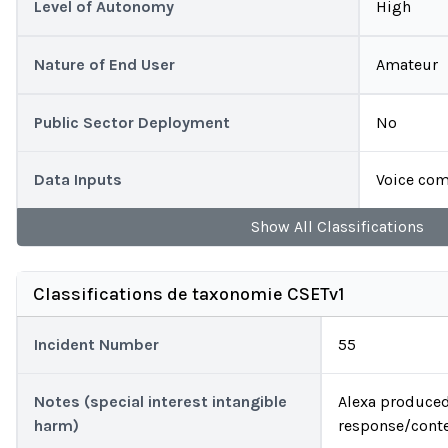
Level of Autonomy
High
Nature of End User
Amateur
Public Sector Deployment
No
Data Inputs
Voice co
Show
All
Classifications
Classifications de taxonomie CSETv1
Incident Number
55
Notes (special interest intangible
Alexa produced
harm)
response/conten