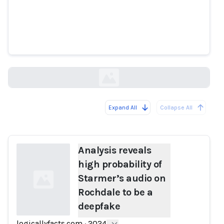
Analysis reveals high probability
of Starmer’s audio on Rochdale
to be a deepfake
logicallyfacts.com
Expand All
Collapse All
Loading...
Analysis reveals
high probability of
Starmer’s audio on
Rochdale to be a
deepfake
logicallyfacts.com
·
2024