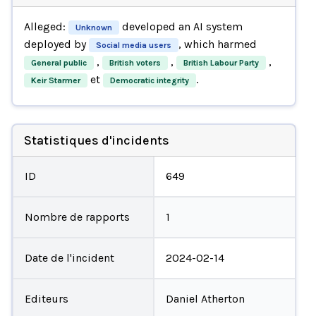
Alleged:
developed an AI system
Unknown
deployed by
, which harmed
Social media users
,
,
,
General public
British voters
British Labour Party
et
.
Keir Starmer
Democratic integrity
Statistiques d'incidents
ID
649
Nombre de rapports
1
Date de l'incident
2024-02-14
Editeurs
Daniel Atherton