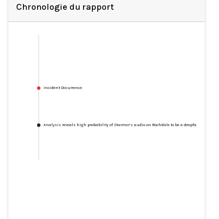
Chronologie du rapport
Incident Occurrence
Analysis reveals high probability of Starmer’s audio on Rochdale to be a deepfake