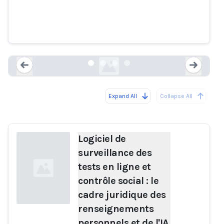
renseignements personnels et de
l'IA est-il suffisamment
protecteur au Canada ?
papers.ssrn.com
Expand All
Collapse All
Loading...
Load
Logiciel de
surveillance des
tests en ligne et
contrôle social : le
cadre juridique des
renseignements
personnels et de l'IA