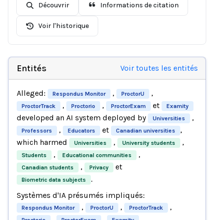
Découvrir
Informations de citation
Voir l'historique
Entités
Voir toutes les entités
Alleged:
,
,
Respondus Monitor
ProctorU
,
,
et
ProctorTrack
Proctorio
ProctorExam
Examity
developed an AI system deployed by
,
Universities
,
et
,
Professors
Educators
Canadian universities
which harmed
,
,
Universities
University students
,
,
Students
Educational communities
,
et
Canadian students
Privacy
.
Biometric data subjects
Systèmes d'IA présumés impliqués:
,
,
,
Respondus Monitor
ProctorU
ProctorTrack
,
,
,
Proctorio
ProctorExam
Examity