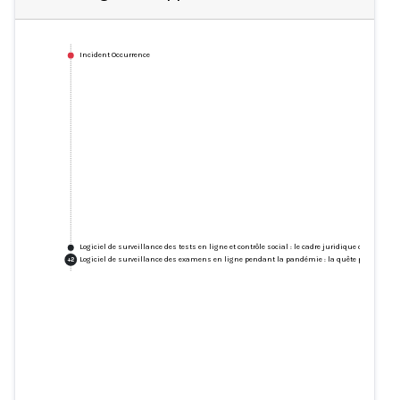
Incident Occurrence
Logiciel de surveillance des tests en ligne et contrôle social : le cadre juridique des ren
Logiciel de surveillance des examens en ligne pendant la pandémie : la quête pour minimi
+
2
Logiciel de surveillance des tests
en ligne et contrôle social : le
cadre juridique des