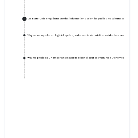
Les États-Unis enquêtent sur des informations selon lesquelles les voitures autonomes d
+
1
Waymo va rappeler un logiciel après que des robotaxis ont dépassé des bus scolaires.
Waymo procède à un important rappel de sécurité pour ses voitures autonomes : voici pou
Les États-Unis enquêtent sur des
informations selon lesquelles les
voitures autonomes de Waymo
auraient dépassé illégalement
des autobus scolaires à 19