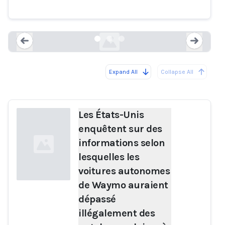
reprises au Texas.
reuters.com
Expand All
Collapse All
Loading...
Load
Les États-Unis
enquêtent sur des
informations selon
lesquelles les
voitures autonomes
de Waymo auraient
dépassé
Loading...
illégalement des