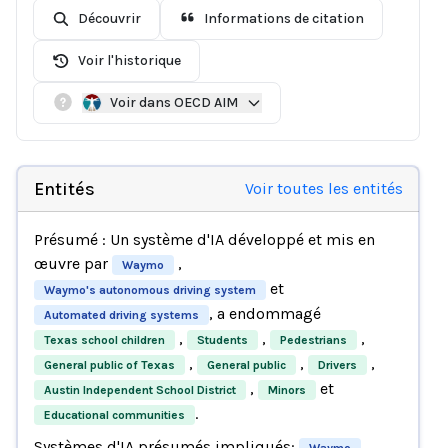
Découvrir
Informations de citation
Voir l'historique
Voir dans OECD AIM
Entités
Voir toutes les entités
Présumé : Un système d'IA développé et mis en
œuvre par
,
Waymo
et
Waymo's autonomous driving system
, a endommagé
Automated driving systems
,
,
,
Texas school children
Students
Pedestrians
,
,
,
General public of Texas
General public
Drivers
,
et
Austin Independent School District
Minors
.
Educational communities
Systèmes d'IA présumés impliqués:
,
Waymo