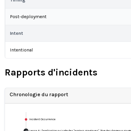
Post-deployment
Intent
Intentional
Rapports d'incidents
Chronologie du rapport
Incident Occurrence
Lensa AI, l'application qui crée des "avatars magiques", lève des drapeaux roug
+
2