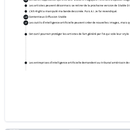
Les artistes peuvent désormais se retirer de la prochaine version de Stable Di
L'Alt-Right a manipulé ma bande dessinée. Puis A.I. Je l'ai revendiqué.
Contentieux Diffusion Stable
+
2
Les outils d'intelligence artificielle peuvent créer de nouvelles images, mais qu
+
1
Cet outil pourrait protéger les artistes de l'art généré par l'IA qui vole leur style
Les entreprises d'intelligence artificielle demandent au tribunal américain de 
Lensa AI, l'application qui crée des
"avatars magiques", lève des drapeaux
rouges pour les artistes
techcrunch.com