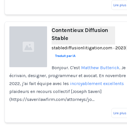
Lire plus
Contentieux Diffusion
Stable
stablediffusionlitigation.com
·
2023
Traduit par IA
Bonjour. C'est
Matthew Butterick
. Je
écrivain, designer, programmeur et avocat. En novembre
Loading...
2022, j'ai fait équipe avec les
incroyablement excellents
plaideurs en recours collectif [Joseph Saveri]
(https://saverilawfirm.com/attorneys/jo…
Lire plus