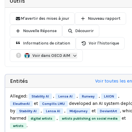
Outils
M'avertir des mises à jour
Nouveau rapport
Nouvelle Réponse
Découvrir
Informations de citation
Voir l'historique
Voir dans OECD AIM
Entités
Voir toutes les en
Alleged:
,
,
,
,
Stability AI
Lensa AI
Runway
LAION
et
developed an AI system depl
EleutherAI
CompVis LMU
by
,
,
et
, whi
Stability AI
Lensa AI
Midjourney
DeviantArt
harmed
,
et
digital artists
artists publishing on social media
.
artists