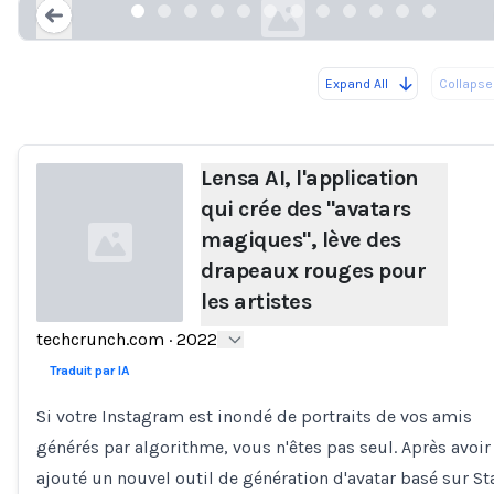
Expand All
Collapse 
Loading...
Lensa AI, l'application
qui crée des "avatars
magiques", lève des
drapeaux rouges pour
les artistes
techcrunch.com
·
2022
Loading...
Traduit par IA
Si votre Instagram est inondé de portraits de vos amis
générés par algorithme, vous n'êtes pas seul. Après avoir
ajouté un nouvel outil de génération d'avatar basé sur St