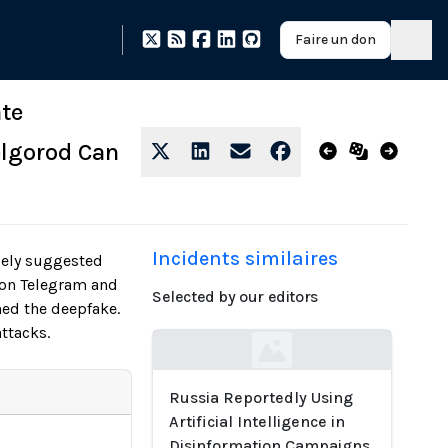
Faire un don
ate
lgorod Can
Incidents similaires
sely suggested
d on Telegram and
Selected by our editors
ned the deepfake.
ttacks.
Loading...
Russia Reportedly Using
Artificial Intelligence in
Disinformation Campaigns