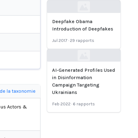
Loading...
Deepfake Obama
Introduction of Deepfakes
Jul 2017
·
29
rapports
Loading...
AI-Generated Profiles Used
in Disinformation
Campaign Targeting
 de la taxonomie
Ukrainians
Feb 2022
·
6
rapports
ous Actors &