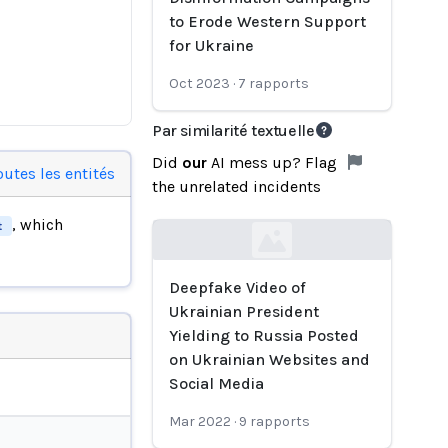
to Erode Western Support
for Ukraine
Oct 2023
·
7
rapports
Par similarité textuelle
Did
our
AI mess up? Flag
outes les entités
the unrelated incidents
, which
t
Loading...
Deepfake Video of
Ukrainian President
Yielding to Russia Posted
on Ukrainian Websites and
Social Media
Mar 2022
·
9
rapports