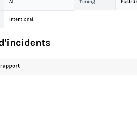
AI
Timing
Post-d
Intentional
d'incidents
 rapport