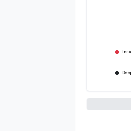
Inc
Deep
Deepfake o
Loading...