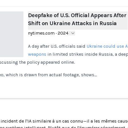
Deepfake of U.S. Official Appears After
Shift on Ukraine Attacks in Russia
nytimes.com
·
2024
A day after U.S. officials said
Ukraine could use 
weapons
in limited strikes inside Russia, a deep
cussing the policy appeared online.
eo, which is drawn from actual footage, shows…
n incident de l'IA similaire à un cas connu—il a les mêmes cau
 système intelligent. Plutôt que de l'énumérer séparément, 