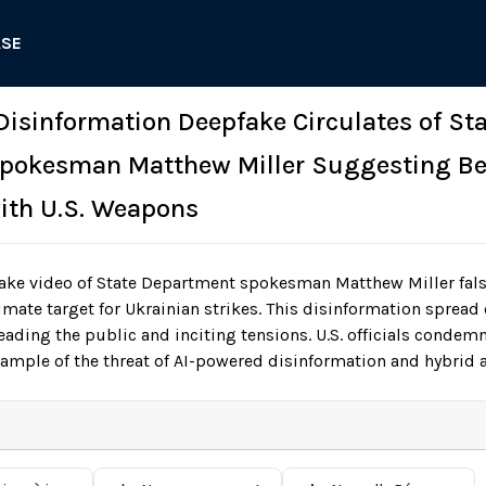
ASE
 Disinformation Deepfake Circulates of St
pokesman Matthew Miller Suggesting Be
ith U.S. Weapons
ake video of State Department spokesman Matthew Miller fal
imate target for Ukrainian strikes. This disinformation sprea
ading the public and inciting tensions. U.S. officials condem
xample of the threat of AI-powered disinformation and hybrid a