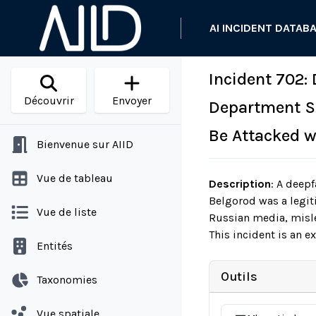
AI INCIDENT DATAB
Incident 702:
Découvrir
Envoyer
Department S
Be Attacked w
Bienvenue sur AIID
Vue de tableau
Description
:
A deepf
Belgorod was a legit
Vue de liste
Russian media, misle
This incident is an e
Entités
Outils
Taxonomies
Vue spatiale