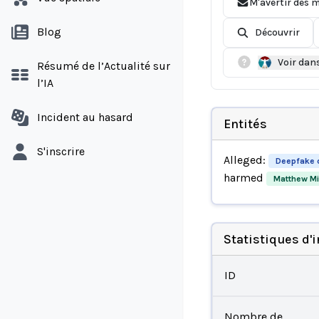
M'avertir des m
Blog
Découvrir
Voir dan
Résumé de l’Actualité sur
l’IA
Incident au hasard
Entités
S'inscrire
Alleged:
Deepfake c
harmed
Matthew Mil
Statistiques d'
ID
Nombre de