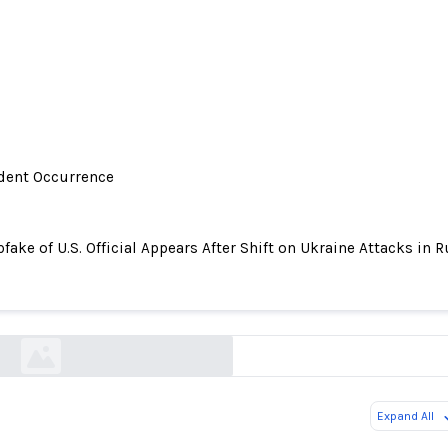
ident Occurrence
fake of U.S. Official Appears After Shift on Ukraine Attacks in 
f U.S. Official Appears After Shift on Ukraine At
Russia
nytimes.com
Expand All