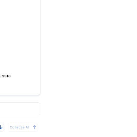
Russia
tacks in
Collapse All