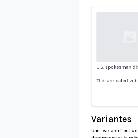
Loading...
U.S. spokesman dis
The fabricated vid
Variantes
Une "Variante" est u
dommages et le même