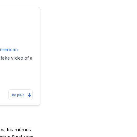
American
fake video of a
Lire plus
ses, les mêmes
nous l'incluons