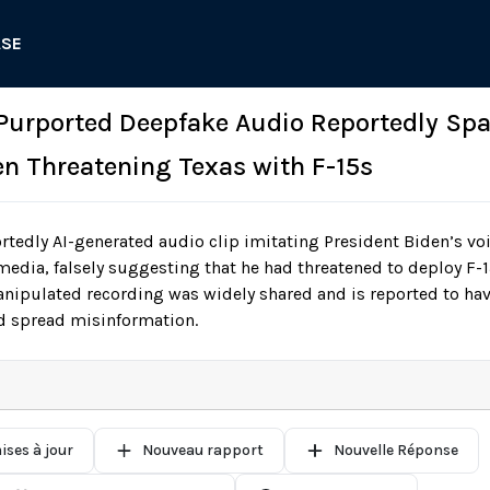
ASE
 Purported Deepfake Audio Reportedly Spa
en Threatening Texas with F-15s
tedly AI-generated audio clip imitating President Biden’s vo
media, falsely suggesting that he had threatened to deploy F-15
anipulated recording was widely shared and is reported to ha
nd spread misinformation.
ises à jour
Nouveau rapport
Nouvelle Réponse