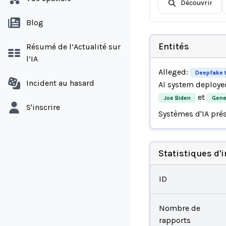
Découvrir
Blog
Entités
Résumé de l’Actualité sur
l’IA
Alleged:
Deepfake 
Incident au hasard
AI system deploye
et
Joe Biden
Gener
S'inscrire
Systèmes d'IA pré
Statistiques d'
ID
Nombre de
rapports