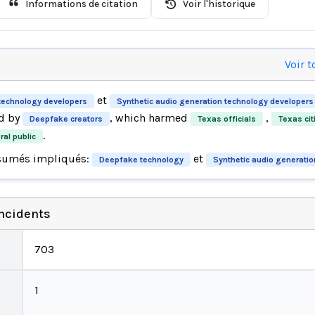
Informations de citation
Voir l'historique
Voir t
et
technology developers
Synthetic audio generation technology developers
d by
, which harmed
,
Deepfake creators
Texas officials
Texas cit
.
al public
sumés impliqués:
et
Deepfake technology
Synthetic audio generatio
incidents
703
1