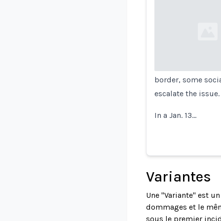
Loading...
border, some socia
escalate the issue.
In a Jan. 13…
Variantes
Une "Variante" est u
dommages et le même
sous le premier incid