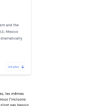
ent and the
U.S.-Mexico
 dramatically
Lire plus
ses, les mêmes
nous l'incluons
 n'ont pas besoin