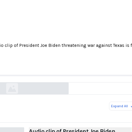
o clip of President Joe Biden threatening war against Texas is 
 of President Joe Biden threatening war against
fake
politifact.com
Expand All
Audio clip of President Joe Biden