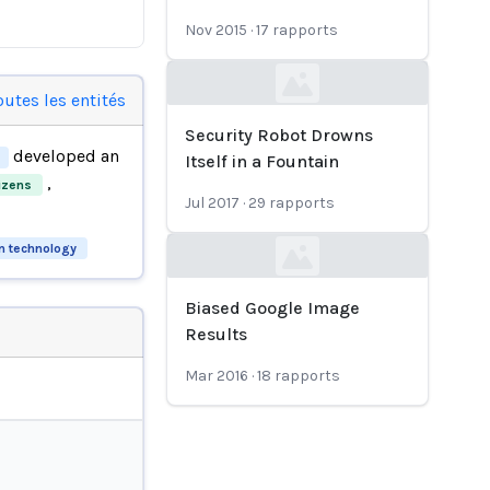
Nov 2015
·
17
rapports
Loading...
outes les entités
Security Robot Drowns
developed an
Itself in a Fountain
,
izens
Jul 2017
·
29
rapports
n technology
Loading...
Biased Google Image
Results
Mar 2016
·
18
rapports