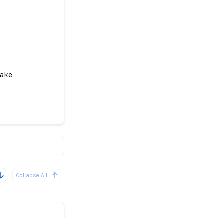
fake
 Texas is
Collapse All