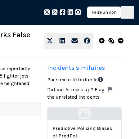
Faire un don
rks False
Incidents similaires
ice reportedly
 fighter jets
Par similarité textuelle
ve heightened
Did
our
AI mess up? Flag
the unrelated incidents
Loading...
Predictive Policing Biases
of PredPol