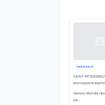
Loading...
Traduit par IA
SAINT-PÉTERSBOURG
escroquerie explo
Dennis Morida raco
pa…