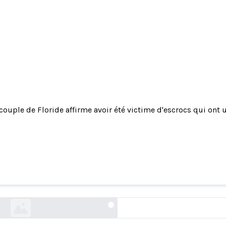
couple de Floride affirme avoir été victime d'escrocs qui ont u
de Floride affirme avoir été victime d'escrocs qu
énérée par IA d'un chiot disparu pour tenter de 
2 000 dollars.
fox13news.com