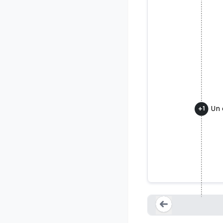
Un 
+
1
Un couple 
une photo g
Loading...