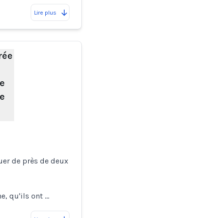
Lire plus
rée
n
e
le
uer de près de deux
e, qu'ils ont …