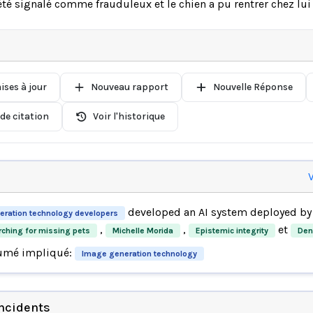
été signalé comme frauduleux et le chien a pu rentrer chez lui 
ises à jour
Nouveau rapport
Nouvelle Réponse
de citation
Voir l'historique
V
developed an AI system deployed b
ration technology developers
,
,
et
ching for missing pets
Michelle Morida
Epistemic integrity
Den
umé impliqué:
Image generation technology
incidents