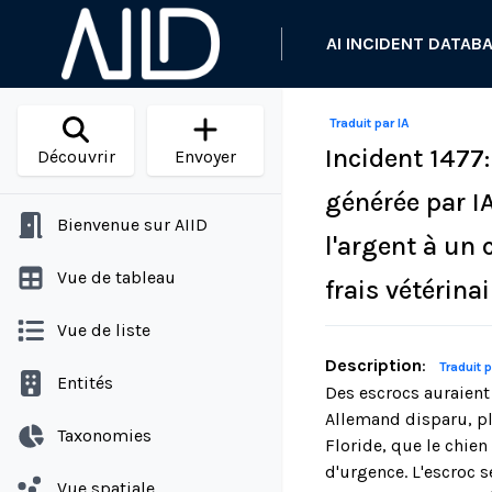
AI INCIDENT DATAB
Traduit par IA
Incident 1477
Découvrir
Envoyer
générée par I
Bienvenue sur AIID
l'argent à un 
Vue de tableau
frais vétérina
Vue de liste
Description
:
Traduit p
Entités
Des escrocs auraient 
Allemand disparu, pl
Taxonomies
Floride, que le chien
d'urgence. L'escroc s
Vue spatiale