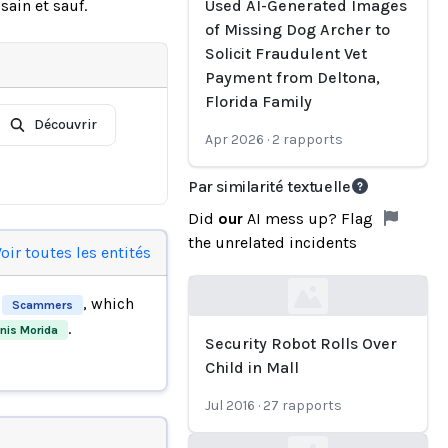
sain et sauf.
Used AI-Generated Images
of Missing Dog Archer to
Solicit Fraudulent Vet
Payment from Deltona,
Florida Family
Découvrir
Apr 2026
·
2
rapports
Par similarité textuelle
Did
our
AI mess up? Flag
the unrelated incidents
oir toutes les entités
y
, which
Scammers
Loading...
.
nis Morida
Security Robot Rolls Over
Child in Mall
Jul 2016
·
27
rapports