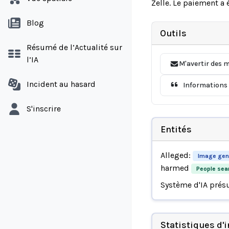
Zelle. Le paiement a 
Blog
Outils
Résumé de l’Actualité sur
l’IA
M'avertir des m
Incident au hasard
Informations 
S'inscrire
Entités
Alleged:
Image gene
harmed
People sear
Système d'IA prés
Statistiques d'