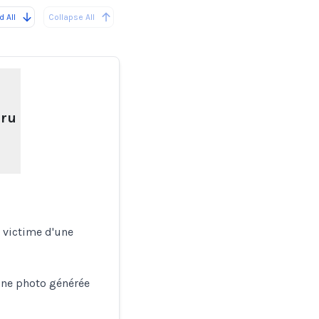
 All
Collapse All
é
aru
 victime d'une
'une photo générée