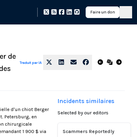
Faire un don
er de
Traduit par IA
 des
Incidents similaires
ielle d'un chiot Berger
Selected by our editors
t. Petersburg, en
on chirurgicale
 demandant 1 900 $ via
Scammers Reportedly