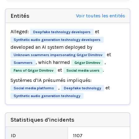
Entités
Voir toutes les entités
Alleged:
et
Deepfake technology developers
Synthetic audio generation technology developers
developed an AI system deployed by
et
Unknown scammers impersonating Grigor Dimitrov
, which harmed
,
Scammers
Grigor Dimitrov
et
.
Fans of Grigor Dimitrov
Social media users
Systèmes d'IA présumés impliqués:
,
et
Social media platforms
Deepfake technology
Synthetic audio generation technology
Statistiques d'incidents
ID
1107