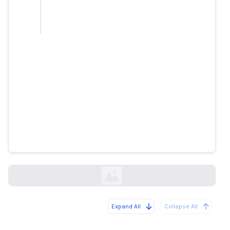
Grigor Dimitrov met en garde ses
fans contre une arnaque
Deepfake utilisant son image
novinite.com
Expand All
Collapse All
Loading...