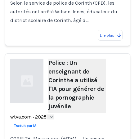
Selon le service de police de Corinth (CPD), les
autorités ont arrêté Wilson Jones, éducateur du
district scolaire de Corinth, âgé d…
Lire plus
Police : Un
enseignant de
Corinthe a utilisé
l'IA pour générer de
la pornographie
juvénile
Loading...
wtva.com
·
2025
Traduit par IA
CORINTH, Mississippi (WTVA) — Un ancien