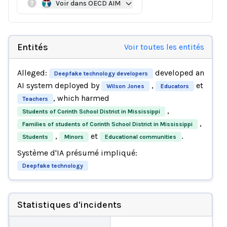
Voir dans OECD AIM
Entités
Voir toutes les entités
Alleged:
developed an
Deepfake technology developers
AI system deployed by
,
et
Wilson Jones
Educators
, which harmed
Teachers
,
Students of Corinth School District in Mississippi
,
Families of students of Corinth School District in Mississippi
,
et
.
Students
Minors
Educational communities
Système d'IA présumé impliqué:
Deepfake technology
Statistiques d'incidents