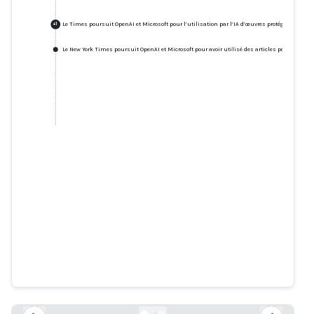
Le Times poursuit OpenAI et Microsoft pour l’utilisation par l’IA d’œuvres protégées par le 
+
1
Le New York Times poursuit OpenAI et Microsoft pour avoir utilisé des articles pour former l'
Le Times poursuit OpenAI et
Microsoft pour l’utilisation par
l’IA d’œuvres protégées par le
droit d’auteur
nytimes.com