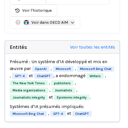
Voir l'historique
Voir dans OECD AIM
Entités
Voir toutes les entités
Présumé : Un système d'IA développé et mis en
œuvre par
,
,
OpenAI
Microsoft
Microsoft Bing Chat
,
et
, a endommagé
,
GPT-4
ChatGPT
Writers
,
,
The New York Times
publishers
,
,
Media organizations
Journalists
et
.
Journalistic integrity
Epistemic integrity
Systèmes d'IA présumés impliqués:
,
et
Microsoft Bing Chat
GPT-4
ChatGPT