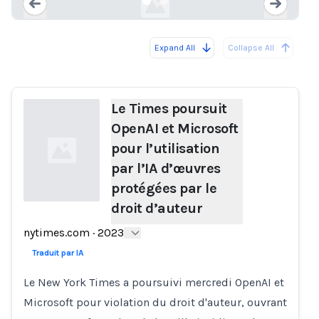
Expand All
Collapse All
Loading...
Load
Le Times poursuit
OpenAI et Microsoft
pour l’utilisation
par l’IA d’œuvres
protégées par le
droit d’auteur
Loading...
nytimes.com
·
2023
Traduit par IA
Le New York Times a poursuivi mercredi OpenAI et
Microsoft pour violation du droit d'auteur, ouvrant