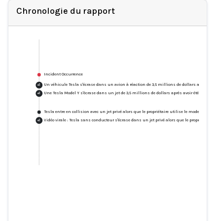
Chronologie du rapport
Incident Occurrence
Un véhicule Tesla s'écrase dans un avion à réaction de 3,5 millions de dollars après avoir
+
1
Une Tesla Model Y s'écrase dans un jet de 3,5 millions de dollars après avoir été "convoquée
+
1
Tesla entre en collision avec un jet privé alors que le propriétaire utilise le mode "Smart
Vidéo virale : Tesla sans conducteur s'écrase dans un jet privé alors que le propriétaire u
+
1
Un véhicule Tesla s'écrase dans