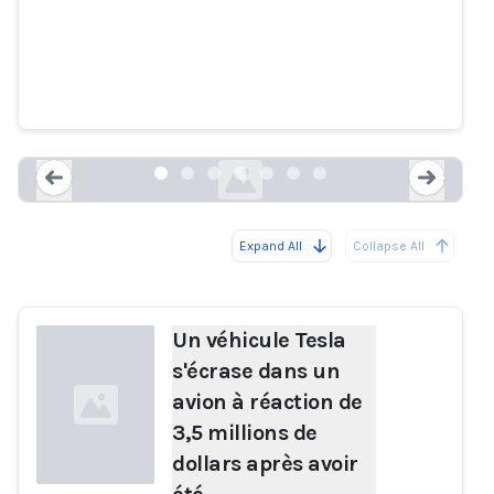
un avion à réaction de 3,5
millions de dollars après avoir
été dangereusement "convoqué"
par son propriétaire
electrek.co
Expand All
Collapse All
Loading...
Load
Un véhicule Tesla
s'écrase dans un
avion à réaction de
3,5 millions de
dollars après avoir