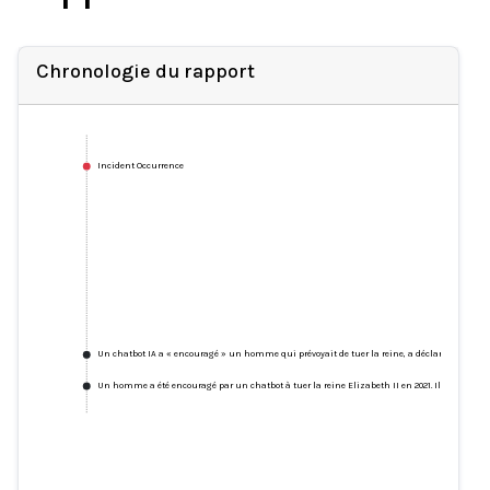
Chronologie du rapport
Incident Occurrence
Un chatbot IA a « encouragé » un homme qui prévoyait de tuer la reine, a déclaré le tribun
Un homme a été encouragé par un chatbot à tuer la reine Elizabeth II en 2021. Il a été con