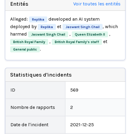
Entités
Voir toutes les entités
Alleged:
developed an AI system
Replika
deployed by
et
, which
Replika
Jaswant Singh Chail
harmed
,
,
Jaswant Singh Chail
Queen Elizabeth II
,
et
British Royal Family
British Royal Family's staff
.
General public
Statistiques d'incidents
ID
569
Nombre de rapports
2
Date de l'incident
2021-12-25