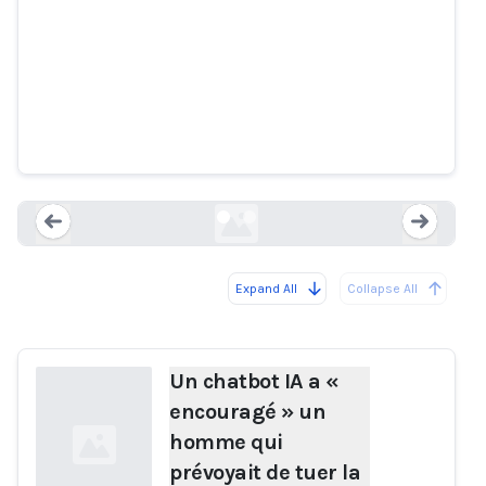
Un chatbot IA a « encouragé »
un homme qui prévoyait de tuer
la reine, a déclaré le tribunal
theguardian.com
Expand All
Collapse All
Loading...
Load
Un chatbot IA a «
encouragé » un
homme qui
prévoyait de tuer la