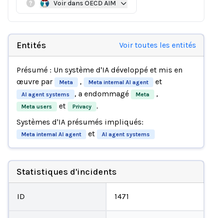
Voir dans OECD AIM
Entités
Voir toutes les entités
Présumé : Un système d'IA développé et mis en
œuvre par
,
et
Meta
Meta internal AI agent
, a endommagé
,
AI agent systems
Meta
et
.
Meta users
Privacy
Systèmes d'IA présumés impliqués:
et
Meta internal AI agent
AI agent systems
Statistiques d'incidents
ID
1471