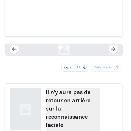
Il n'y aura pas de retour en
arrière sur la reconnaissance
faciale
nymag.com
Expand All
Collapse All
Loading...
Load
Il n'y aura pas de
retour en arrière
sur la
reconnaissance
faciale