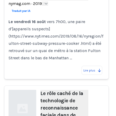
nymag.com
·
2019
Loading...
Traduit par IA
Le vendredi 16 août
vers 7h00, une paire
d'[appareils suspects]
(https://www.nytimes.com/2019/08/16/nyregion/f
ulton-street-subway-pressure-cooker .html) a été
retrouvé sur un quai de métro à la station Fulton
Street dans le bas de Manhattan …
Lire plus
Le rôle caché de la
technologie de
reconnaissance
faciale dans de