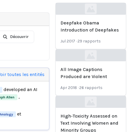
Loading...
Deepfake Obama
Introduction of Deepfakes
Découvrir
Jul 2017
·
29
rapports
Loading...
All Image Captions
oir toutes les entités
Produced are Violent
Apr 2018
·
26
rapports
developed an AI
,
eph Allen
Loading...
et
hnology
High-Toxicity Assessed on
Text Involving Women and
Minority Groups