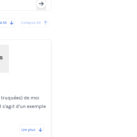
Loading...
 All
Collapse All
s
s truquées) de moi
 s'agit d'un exemple
Lire plus