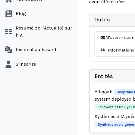
avoir été retirées.
Blog
Outils
Résumé de l’Actualité sur
l’IA
M'avertir des m
Incident au hasard
Informations 
S'inscrire
Entités
Alleged:
Deepfake 
system deployed 
Followers of Dr. Eye H
Systèmes d'IA pré
Synthetic audio gener