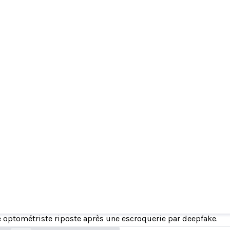
ION ! Ne tombez pas dans le piège de cette ar
deepfakes d'IA !
 optométriste riposte après une escroquerie par deepfake.
goldenhousetucson.com