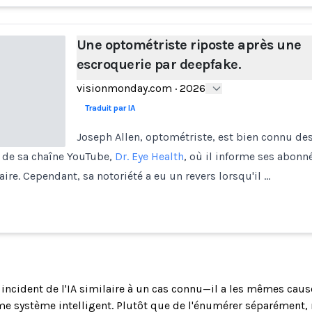
Une optométriste riposte après une
escroquerie par deepfake.
visionmonday.com
·
2026
Traduit par IA
Joseph Allen, optométriste, est bien connu de
 de sa chaîne YouTube,
Dr. Eye Health
, où il informe ses abonn
laire. Cependant, sa notoriété a eu un revers lorsqu'il …
n incident de l'IA similaire à un cas connu—il a les mêmes cau
système intelligent. Plutôt que de l'énumérer séparément, n