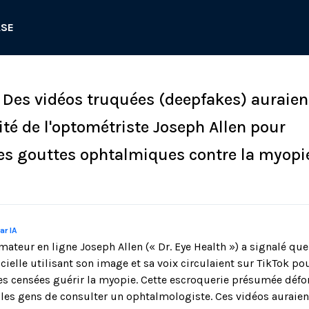
ASE
: Des vidéos truquées (deepfakes) auraien
ité de l'optométriste Joseph Allen pour
s gouttes ophtalmiques contre la myopi
ar IA
mateur en ligne Joseph Allen (« Dr. Eye Health ») a signalé qu
ficielle utilisant son image et sa voix circulaient sur TikTok 
s censées guérir la myopie. Cette escroquerie présumée défo
 les gens de consulter un ophtalmologiste. Ces vidéos auraient