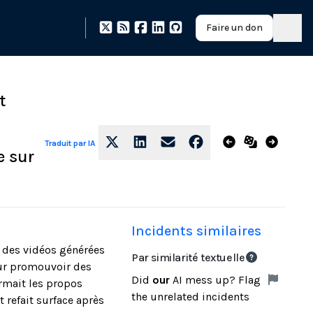
Faire un don
t
Traduit par IA
e sur
Incidents similaires
e des vidéos générées
Par similarité textuelle
pour promouvoir des
Did
our
AI mess up? Flag
rmait les propos
the unrelated incidents
 refait surface après