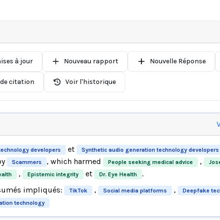
ises à jour
Nouveau rapport
Nouvelle Réponse
de citation
Voir l'historique
V
et
technology developers
Synthetic audio generation technology developers
by
, which harmed
,
Scammers
People seeking medical advice
Jos
,
et
.
ealth
Epistemic integrity
Dr. Eye Health
sumés impliqués:
,
,
TikTok
Social media platforms
Deepfake tec
ation technology