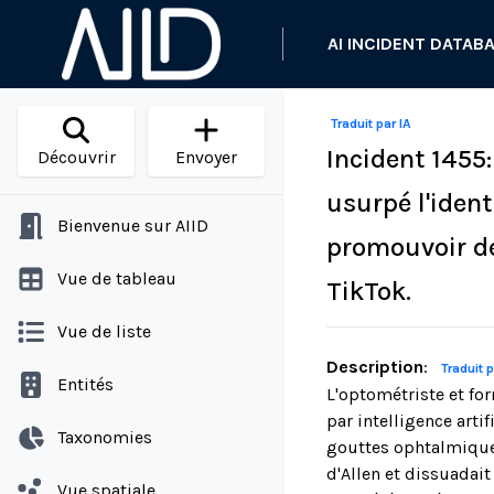
AI INCIDENT DATAB
Traduit par IA
Incident 1455
Découvrir
Envoyer
usurpé l'ident
Bienvenue sur AIID
promouvoir de
Vue de tableau
TikTok.
Vue de liste
Description
:
Traduit p
Entités
L'optométriste et for
par intelligence arti
Taxonomies
gouttes ophtalmique
d'Allen et dissuadait
Vue spatiale