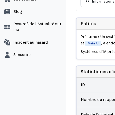
Informations 
Blog
Entités
Résumé de l’Actualité sur
l’IA
Présumé : Un syst
Incident au hasard
et
, a en
Meta AI
Systèmes d'IA pré
S'inscrire
Statistiques d'
ID
Nombre de rappor
Date de l'incident