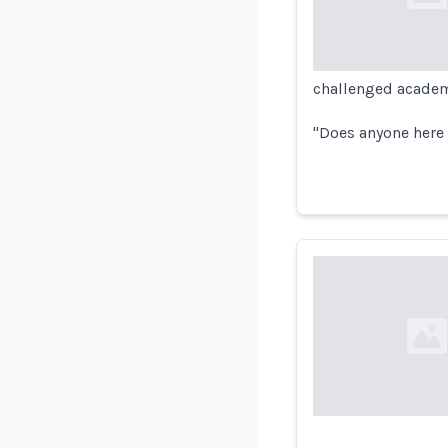
Loading...
challenged academi
"Does anyone here
Loading...