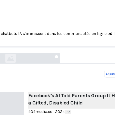
 chatbots IA s'immiscent dans les communautés en ligne où l
k’s AI Told Parents Group It Has a Gifted, Disab
404media.co
Expand
Facebook’s AI Told Parents Group It 
a Gifted, Disabled Child
404media.co
·
2024