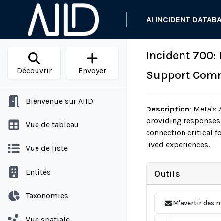
AI INCIDENT DATAB
Incident 700:
Découvrir
Envoyer
Support Comm
Bienvenue sur AIID
Description
:
Meta's 
providing responses 
Vue de tableau
connection critical 
lived experiences.
Vue de liste
Entités
Outils
Taxonomies
M'avertir des m
Vue spatiale