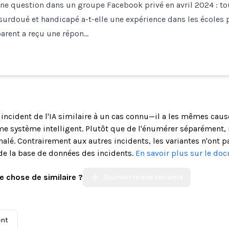
ne question dans un groupe Facebook privé en avril 2024 : to
s surdoué et handicapé a-t-elle une expérience dans les écoles 
parent a reçu une répon…
n incident de l'IA similaire à un cas connu—il a les mêmes cau
système intelligent. Plutôt que de l'énumérer séparément, n
alé. Contrairement aux autres incidents, les variantes n'ont p
de la base de données des incidents.
En savoir plus sur le do
e chose de similaire ?
Soumettre une Variante
ent