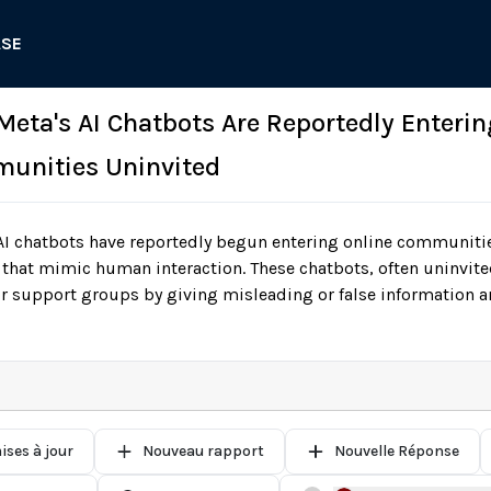
ASE
 Meta's AI Chatbots Are Reportedly Enterin
unities Uninvited
AI chatbots have reportedly begun entering online communiti
that mimic human interaction. These chatbots, often uninvit
for support groups by giving misleading or false information 
ises à jour
Nouveau rapport
Nouvelle Réponse