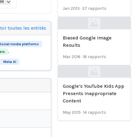
IM
Jan 2013
·
27
rapports
Loading...
oir toutes les entités
Biased Google Image
Social media platforms
Results
.
ers
Mar 2016
·
18
rapports
Meta AI
Loading...
Google’s YouTube Kids App
Presents Inappropriate
Content
May 2015
·
14
rapports