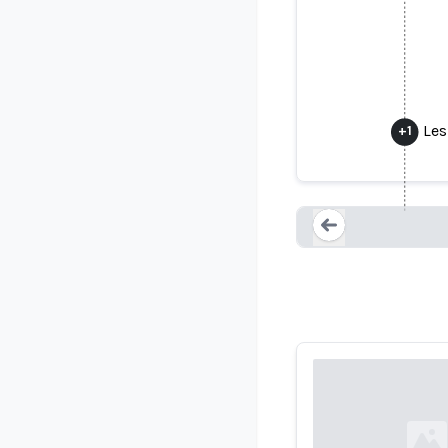
Les
+
1
Faceboo
Loading...