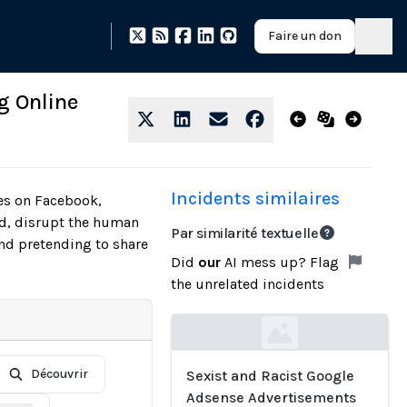
Faire un don
g Online
Incidents similaires
es on Facebook,
ed, disrupt the human
Par similarité textuelle
and pretending to share
Did
our
AI mess up? Flag
the unrelated incidents
Loading...
Découvrir
Sexist and Racist Google
Adsense Advertisements