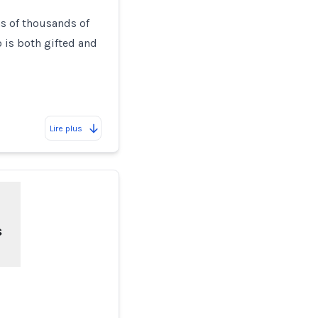
ns of thousands of
o is both gifted and
Lire plus
s