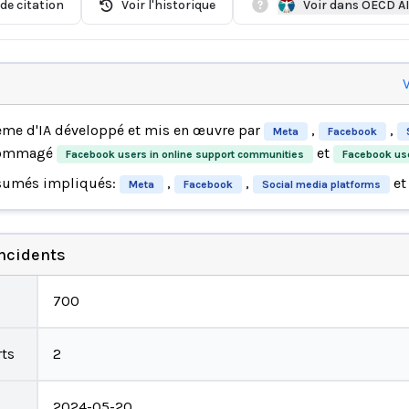
de citation
Voir l'historique
Voir dans OECD A
V
ème d'IA développé et mis en œuvre par
,
,
Meta
Facebook
dommagé
et
Facebook users in online support communities
Facebook us
sumés impliqués:
,
,
et
Meta
Facebook
Social media platforms
incidents
700
ts
2
2024-05-20