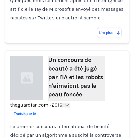
Quelques mois seulement après que l'intelligence
artificielle Tay de Microsoft a envoyé des messages
racistes sur Twitter, une autre IA semble …
Lire plus
Un concours de
beauté a été jugé
par l'IA et les robots
n'aimaient pas la
peau foncée
theguardian.com
·
2016
Loading...
Traduit par IA
Le premier concours international de beauté
décidé par un algorithme a suscité la controverse