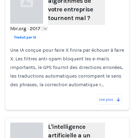
algorithmes de
votre entreprise
tournent mal ?
hbr.org
·
2017
Loading...
Traduit par IA
Une IA conçue pour faire X finira par échouer à faire
X. Les filtres anti-spam bloquent les e-mails
importants, le GPS fournit des directions erronées,
les traductions automatiques corrompent le sens
des phrases, la correction automatique r…
Lire plus
L'intelligence
artificielle a un