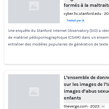
formés à la maltrai
cyber.fsi.stanford.edu
·
20
Traduit par IA
Une enquête du Stanford Internet Observatory (SIO) a ide
Loading...
de matériel pédopornographique (CSAM) dans un ensembl
entraîner des modèles populaires de génération de texte
L’ensemble de donn
sur les images de l
images d’abus sexue
enfants
theverge.com
·
2023