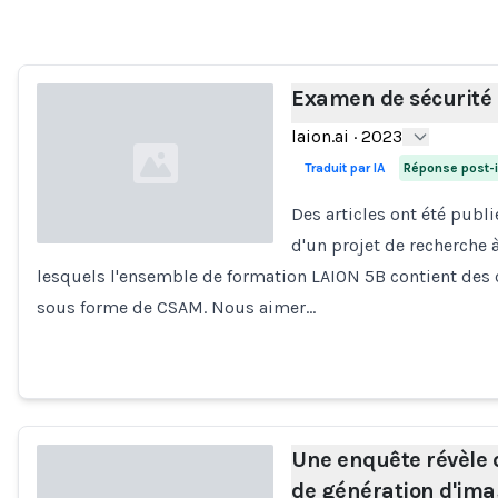
Loading...
Examen de sécurité
laion.ai
·
2023
Traduit par IA
Réponse post-i
Des articles ont été publi
d'un projet de recherche à
lesquels l'ensemble de formation LAION 5B contient des 
Loading...
sous forme de CSAM. Nous aimer…
Une enquête révèle 
de génération d'ima