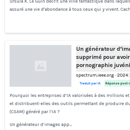
Ursula K. Le Guin décrit une ville fantastique dans laque
Loading...
assuré une vie d'abondance à tous ceux qui y vivent. Cach
Un générateur d’imag
supprimé pour avoir 
pornographie juvéni
spectrum.ieee.org
·
2024
Traduit par IA
Réponse post-i
Pourquoi les entreprises d’IA valorisées à des millions et
Loading...
et distribuent-elles des outils permettant de produire d
(CSAM) généré par l’IA ?
Un générateur d’images app…