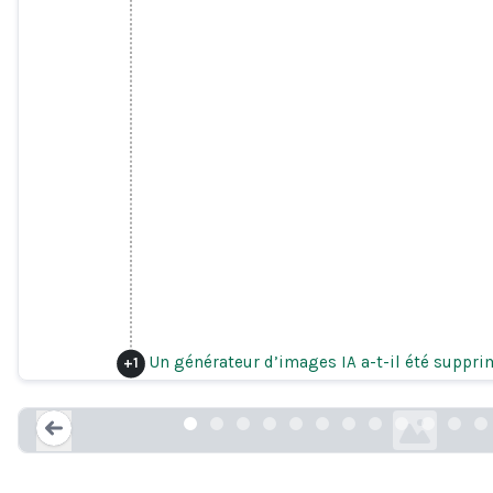
Examen de sécurité pour
Un générateur d’images IA a-t-il été suppri
+
1
laion.ai