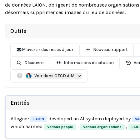
de données LAION, obligeant de nombreuses organisations à
désormais supprimer ces images du jeu de données.
Outils
M'avertir des mises à jour
Nouveau rapport
Découvrir
Informations de citation
Voi
Voir dans OECD AIM
Entités
Alleged:
developed an AI system deployed by
LAION
Va
which harmed
,
,
Various people
Various organizations
LAIO