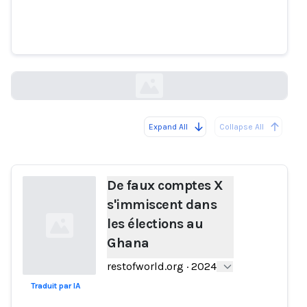
De faux comptes X s'immiscent
dans les élections au Ghana
restofworld.org
Expand All
Collapse All
Loading...
De faux comptes X
s'immiscent dans
les élections au
Ghana
restofworld.org
·
2024
Traduit par IA
Loading...