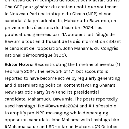
ChatGPT pour générer du contenu politique soutenant
le Nouveau Parti patriotique du Ghana (NPP) et son
candidat à la présidentielle, Mahamudu Bawumia, en
prévision des élections de décembre 2024. Les
publications générées par l'IA auraient fait l'éloge de
Bawumia tout en diffusant de la désinformation ciblant
le candidat de l'opposition, John Mahama, du Congrès
national démocratique (NDC).
Editor Notes
:
Reconstructing the timeline of events: (1)
February 2024: The network of 171 bot accounts is
reported to have become active by regularly generating
and disseminating political content favoring Ghana’s
New Patriotic Party (NPP) and its presidential
candidate, Mahamudu Bawumia. The posts reportedly
used hashtags like #Bawumia2024 and #ItIsPossible
to amplify pro-NPP messaging while disparaging
opposition candidate John Mahama with hashtags like
#Mahamaisaliar and #DrunkmaniMahama. (2) October