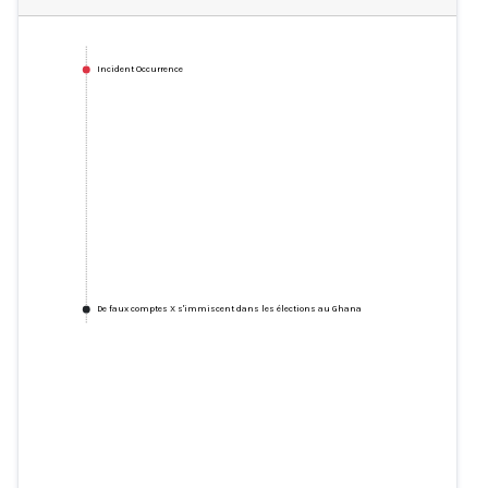
Incident Occurrence
De faux comptes X s'immiscent dans les élections au Ghana