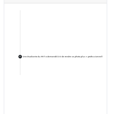
Une étudiante du MIT a demandé à AI de rendre sa photo plus « professionnelle ». Cela lui
+
1
Une étudiante du MIT a demandé
à AI de rendre sa photo plus «