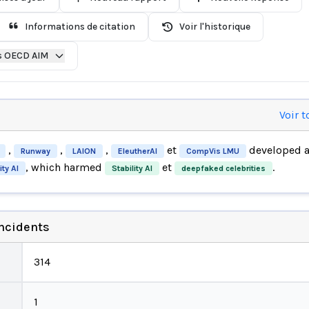
Informations de citation
Voir l'historique
s OECD AIM
Voir t
,
,
,
et
developed a
Runway
LAION
EleutherAI
CompVis LMU
, which harmed
et
.
ity AI
Stability AI
deepfaked celebrities
incidents
314
1