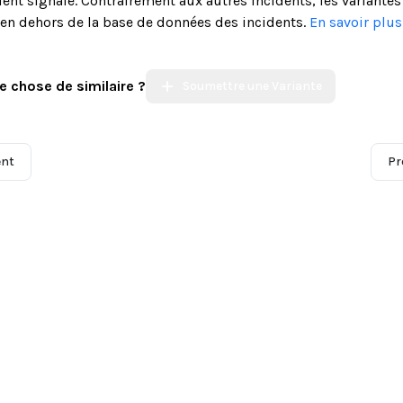
ent signalé. Contrairement aux autres incidents, les variantes
s en dehors de la base de données des incidents.
En savoir plu
e chose de similaire ?
Soumettre une Variante
ent
Pr