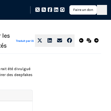
Faire un don
 les
Traduit par IA
tés
rait été divulgué
nérer des deepfakes