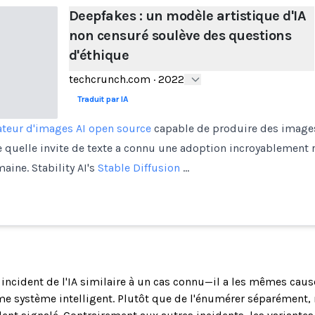
Deepfakes : un modèle artistique d'IA
non censuré soulève des questions
d'éthique
techcrunch.com
·
2022
Traduit par IA
teur d'images AI open source
capable de produire des images
e quelle invite de texte a connu une adoption incroyablement 
aine. Stability AI's
Stable Diffusion
…
n incident de l'IA similaire à un cas connu—il a les mêmes cau
 système intelligent. Plutôt que de l'énumérer séparément, 