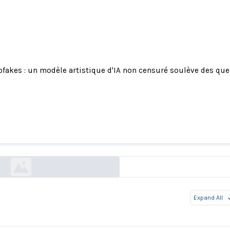
fakes : un modèle artistique d'IA non censuré soulève des que
es : un modèle artistique d'IA non censuré soulè
questions d'éthique
techcrunch.com
Expand All