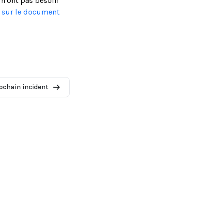
 n'ont pas besoin
s sur le document
ochain incident