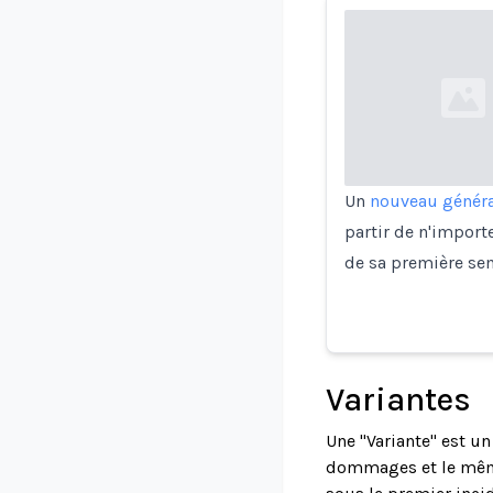
Loading...
Un
nouveau généra
partir de n'import
de sa première sem
Variantes
Une "Variante" est u
dommages et le même