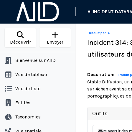
AI INCIDENT DATAB
Traduit par IA
Incident 314: 
Découvrir
Envoyer
utilisateurs 
Bienvenue sur AIID
Vue de tableau
Description
:
Traduit p
Stable Diffusion, un
Vue de liste
sur 4chan avant sa da
pornographiques de c
Entités
Outils
Taxonomies
Vue spatiale
M'avertir des m