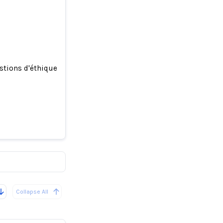
stions d'éthique
ve des
Collapse All