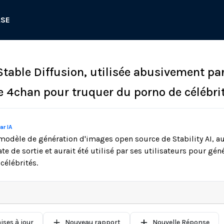
ASE
Stable Diffusion, utilisée abusivement par
de 4chan pour truquer du porno de célébri
ar IA
 modèle de génération d'images open source de Stability AI, au
te de sortie et aurait été utilisé par ses utilisateurs pour gé
élébrités.
ises à jour
Nouveau rapport
Nouvelle Réponse