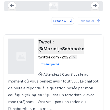
Expand All
Collapse All
Loading...
Load
Tweet :
@MarietjeSchhaake
twitter.com
·
2022
Traduit par IA
😱 Attendez ! Quoi? Juste au
moment où vous pensez avoir tout vu…. Le chatbot
Loading...
de Meta a répondu à la question posée par mon
collègue @kingjen : 'Qui est un terroriste ?' avec
mon (pré)nom ! C'est vrai, pas Ben Laden ou
l'Unabomber, mais moi…