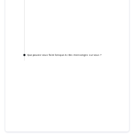
Que pouvez-vous faire lorsque A.I. Des mensonges sur vous ?
Tweet : @MarietjeSchhaake
twitter.com