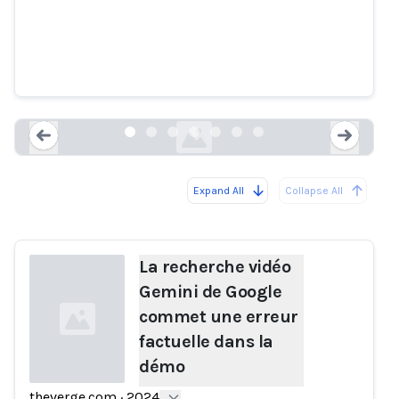
La recherche vidéo Gemini de
Google commet une erreur
factuelle dans la démo
theverge.com
Expand All
Collapse All
Loading...
Load
La recherche vidéo
Gemini de Google
commet une erreur
factuelle dans la
démo
theverge.com
·
2024