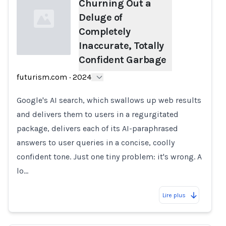
Churning Out a
Deluge of
Completely
Inaccurate, Totally
Confident Garbage
Loading...
futurism.com
·
2024
Google's AI search, which swallows up web results
and delivers them to users in a regurgitated
package, delivers each of its AI-paraphrased
answers to user queries in a concise, coolly
confident tone. Just one tiny problem: it's wrong. A
lo…
Lire plus