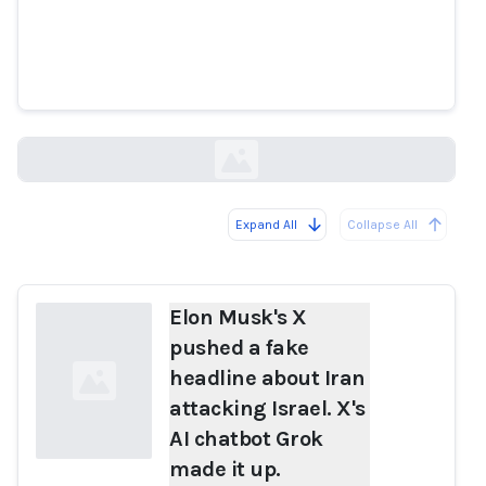
headline about Iran attacking
Israel. X's AI chatbot Grok made
it up.
mashable.com
Expand All
Collapse All
Loading...
Elon Musk's X
pushed a fake
headline about Iran
attacking Israel. X's
AI chatbot Grok
made it up.