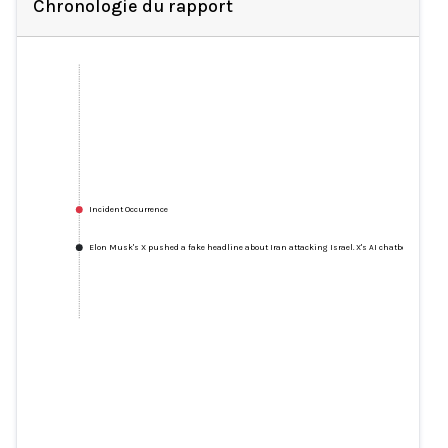
Chronologie du rapport
Incident Occurrence
Elon Musk's X pushed a fake headline about Iran attacking Israel. X's AI chatbot Grok made
Elon Musk's X pushed a fake