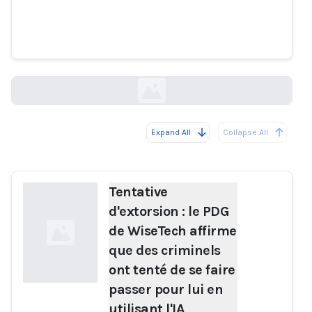
WiseTech affirme que des
criminels ont tenté de se faire
passer pour lui en utilisant l'IA
capitalbrief.com
Expand All
Collapse All
Loading...
Tentative
d'extorsion : le PDG
de WiseTech affirme
que des criminels
ont tenté de se faire
passer pour lui en
utilisant l'IA