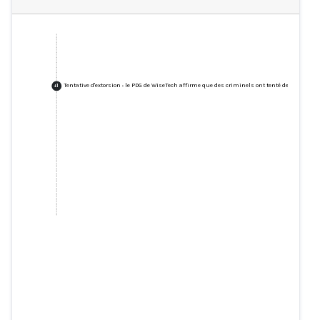
Tentative d'extorsion : le PDG de WiseTech affirme que des criminels ont tenté de se faire pas
+
1
Tentative d'extorsion : le PDG de