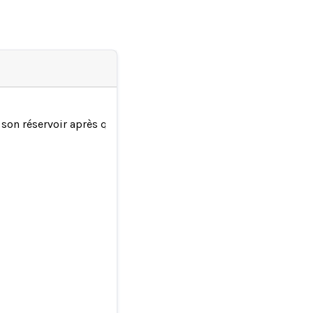
ge son réservoir après que son rival ChatGPT ait commis une e