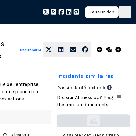
Faire un don
ns
Traduit par IA
e
Incidents similaires
le de l'entreprise
Par similarité textuelle
s d'une planète en
Did
our
AI mess up? Flag
des actions.
the unrelated incidents
Loading...
Découvrir
2010 Market Flash Crash