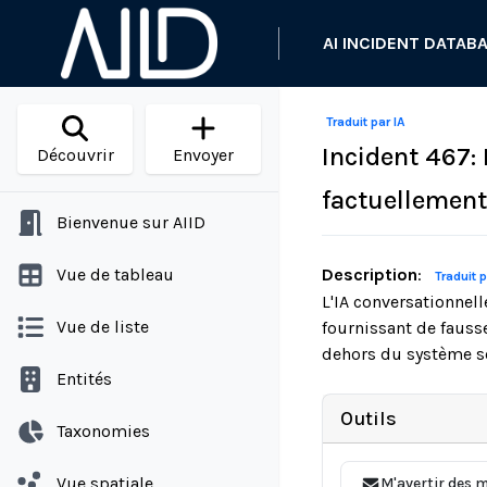
AI INCIDENT DATAB
Traduit par IA
Incident 467:
Découvrir
Envoyer
factuellement
Bienvenue sur AIID
Vue de tableau
Description
:
Traduit p
L'IA conversationnel
Vue de liste
fournissant de fausse
dehors du système so
Entités
Outils
Taxonomies
Vue spatiale
M'avertir des m