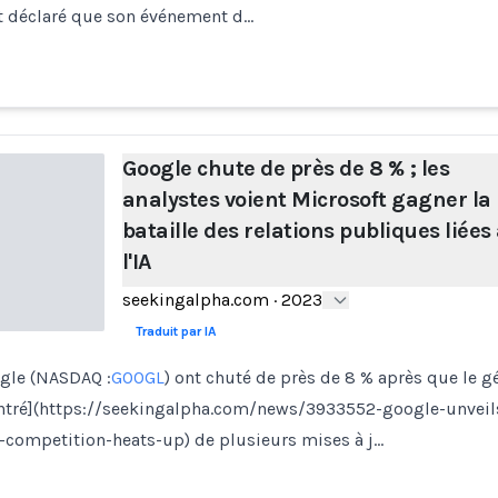
nt déclaré que son événement d…
Google chute de près de 8 % ; les
analystes voient Microsoft gagner la
bataille des relations publiques liées
l'IA
seekingalpha.com
·
2023
Traduit par IA
ogle (NASDAQ :
GOOGL
) ont chuté de près de 8 % après que le g
ntré](https://seekingalpha.com/news/3933552-google-unveils
-competition-heats-up) de plusieurs mises à j…