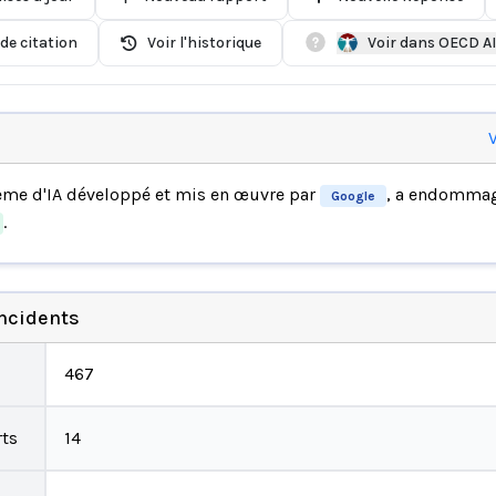
de citation
Voir l'historique
Voir dans OECD A
V
ème d'IA développé et mis en œuvre par
, a endomma
Google
.
incidents
467
ts
14