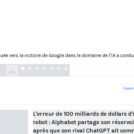
de 100 milliards de dollars d'un robot : Alphabet
 après que son rival ChatGPT ait commis une er
toute première annonce
ruée vers la victoire de Google dans le domaine de l'IA a con
fortune.com
Expand
L'erreur de 100 milliards de dollars d
robot : Alphabet partage son réservoi
après que son rival ChatGPT ait com