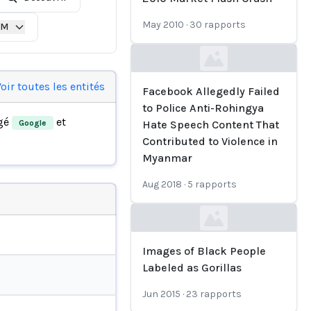
May 2010
·
30
rapports
IM
Loading...
oir toutes les entités
Facebook Allegedly Failed
to Police Anti-Rohingya
gé
et
Google
Hate Speech Content That
Contributed to Violence in
Myanmar
Aug 2018
·
5
rapports
Loading...
Images of Black People
Labeled as Gorillas
Jun 2015
·
23
rapports