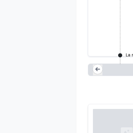
L'erreur 
réservoir
La 
Loading...