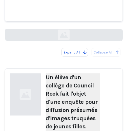
d'images truquées de jeunes
filles.
phillyburbs.com
Expand All
Collapse All
Loading...
Un élève d'un
collège de Council
Rock fait l'objet
d'une enquête pour
diffusion présumée
d'images truquées
de jeunes filles.
Loading...