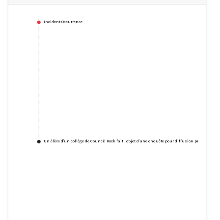
Incident Occurrence
Un élève d'un collège de Council Rock fait l'objet d'une enquête pour diffusion présumée d
Un élève d'un collège de Council
Rock fait l'objet d'une enquête
pour diffusion présumée