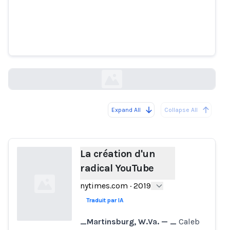
La création d'un radical YouTube
nytimes.com
Expand All
Collapse All
Loading...
La création d'un
radical YouTube
nytimes.com
·
2019
Traduit par IA
_Martinsburg, W.Va. — _
Caleb