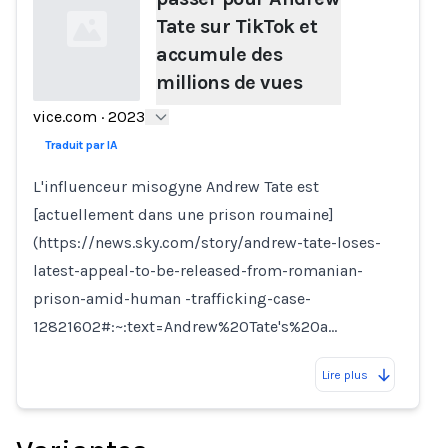
Tate sur TikTok et
accumule des
millions de vues
vice.com
·
2023
Loading...
Traduit par IA
L'influenceur misogyne Andrew Tate est
[actuellement dans une prison roumaine]
(https://news.sky.com/story/andrew-tate-loses-
latest-appeal-to-be-released-from-romanian-
prison-amid-human -trafficking-case-
12821602#:~:text=Andrew%20Tate's%20a…
Lire plus