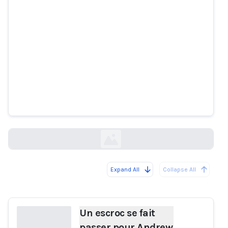
Un escroc se fait passer pour
Andrew Tate sur TikTok et
accumule des millions de vues
vice.com
Expand All
Collapse All
Loading...
Un escroc se fait
passer pour Andrew