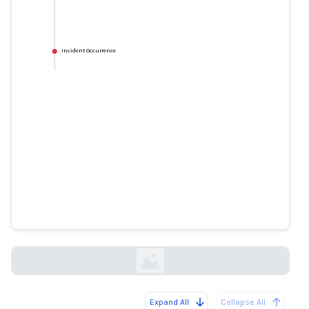
Incident Occurrence
La Corée du Sud va tester la
reconnaissance faciale
alimentée par l'IA pour suivre les
cas de COVID-19
reuters.com
Expand All
Collapse All
Loading...