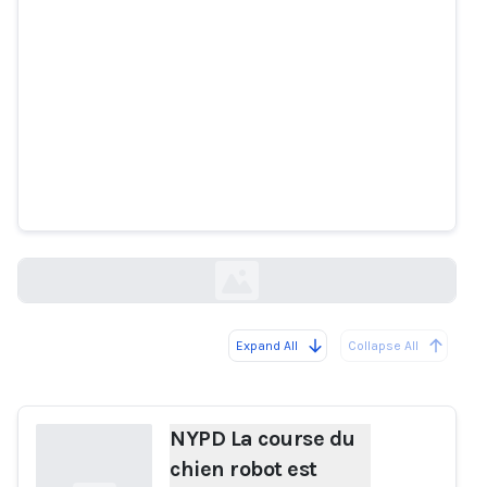
NYPD La course du chien robot
est écourtée après un contrecoup
féroce
nytimes.com
Expand All
Collapse All
Loading...
NYPD La course du
chien robot est