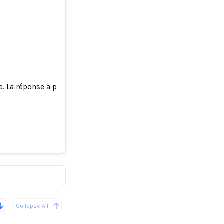
e. La réponse a provoqué un tollé.
besoin
Collapse All