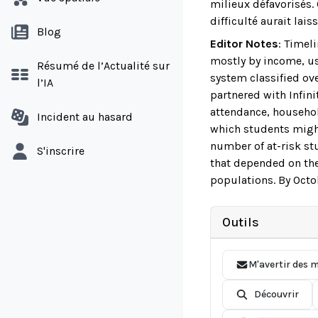
milieux défavorisés.
difficulté aurait lai
Blog
Editor Notes
:
Timeli
mostly by income, usi
Résumé de l’Actualité sur
system classified ov
l’IA
partnered with Infin
attendance, househo
Incident au hasard
which students might
number of at-risk st
S'inscrire
that depended on the
populations. By Octo
Outils
M'avertir des m
Découvrir