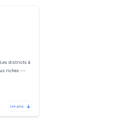
es districts à
s riches ---
Lire plus