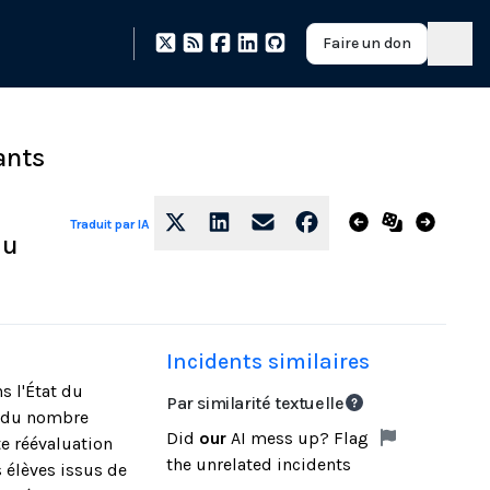
Faire un don
ants
Traduit par IA
du
Incidents similaires
s l'État du
Par similarité textuelle
on du nombre
Did
our
AI mess up? Flag
e réévaluation
the unrelated incidents
 élèves issus de