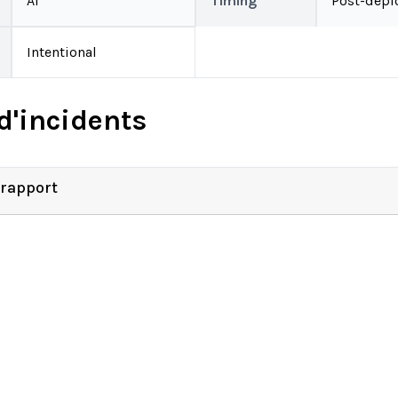
AI
Timing
Post-depl
Intentional
d'incidents
 rapport