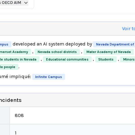
s OECD AIM
Voir t
developed an AI system deployed by
ampus
Nevada Department of 
,
,
merset Academy
Nevada school districts
Mater Academy of Nevada
,
,
,
le students in Nevada
Educational communities
Students
Minors
.
le people
umé impliqué:
Infinite Campus
incidents
808
1