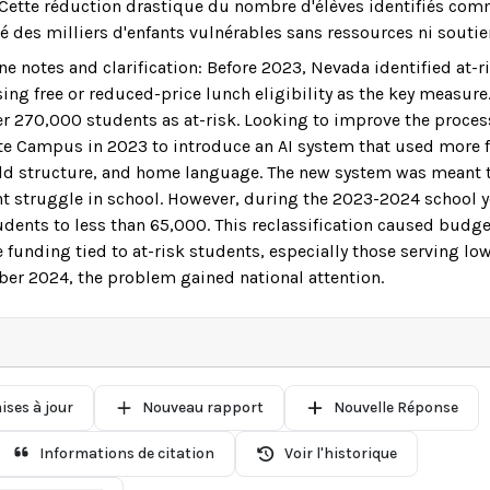
 Cette réduction drastique du nombre d'élèves identifiés com
ssé des milliers d'enfants vulnérables sans ressources ni soutie
ne notes and clarification: Before 2023, Nevada identified at-r
ng free or reduced-price lunch eligibility as the key measure.
er 270,000 students as at-risk. Looking to improve the proce
ite Campus in 2023 to introduce an AI system that used more f
ld structure, and home language. The new system was meant t
 struggle in school. However, during the 2023-2024 school yea
udents to less than 65,000. This reclassification caused budge
 funding tied to at-risk students, especially those serving l
ber 2024, the problem gained national attention.
ises à jour
Nouveau rapport
Nouvelle Réponse
Informations de citation
Voir l'historique