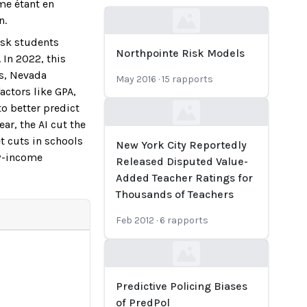
me étant en
n.
Loading...
isk students
Northpointe Risk Models
 In 2022, this
ss, Nevada
May 2016
·
15
rapports
actors like GPA,
o better predict
Loading...
r, the AI cut the
t cuts in schools
New York City Reportedly
ow-income
Released Disputed Value-
Added Teacher Ratings for
Thousands of Teachers
Feb 2012
·
6
rapports
Loading...
Predictive Policing Biases
of PredPol