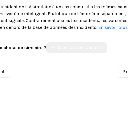
n incident de l'IA similaire à un cas connu—il a les mêmes cau
 système intelligent. Plutôt que de l'énumérer séparément, 
ent signalé. Contrairement aux autres incidents, les variantes
s en dehors de la base de données des incidents.
En savoir plu
e chose de similaire ?
Soumettre une Variante
ent
Pr