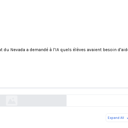
at du Nevada a demandé à l'IA quels élèves avaient besoin d'aid
du Nevada a demandé à l'IA quels élèves avaient 
d'aide. La réponse a provoqué un tollé.
nytimes.com
Expand All