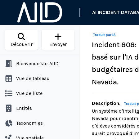
AI INCIDENT DATAB
Traduit par IA
Incident 808:
Découvrir
Envoyer
basé sur l'IA
Bienvenue sur AIID
budgétaires d
Vue de tableau
Nevada.
Vue de liste
Description
:
Traduit p
Entités
Un système d'intellig
Nevada pour identifi
Taxonomies
d'élèves considérés 
aurait provoqué d'im
Vue spatiale