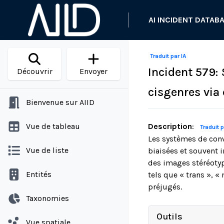
AI INCIDENT DATAB
Traduit par IA
Incident 579:
Découvrir
Envoyer
cisgenres via
Bienvenue sur AIID
Vue de tableau
Description
:
Traduit p
Les systèmes de con
Vue de liste
biaisées et souvent 
des images stéréotyp
Entités
tels que « trans », 
préjugés.
Taxonomies
Outils
Vue spatiale