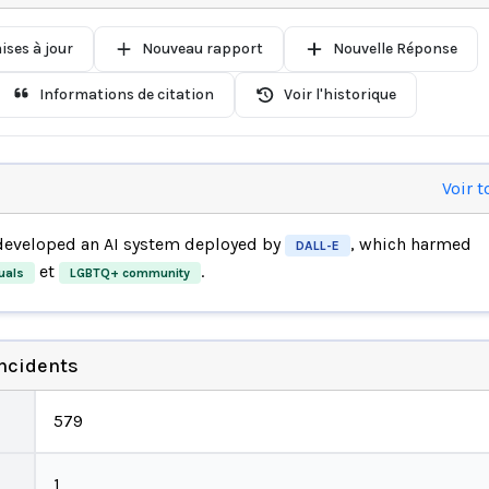
ises à jour
Nouveau rapport
Nouvelle Réponse
Informations de citation
Voir l'historique
Voir t
eveloped an AI system deployed by
, which harmed
DALL-E
et
.
uals
LGBTQ+ community
incidents
579
1