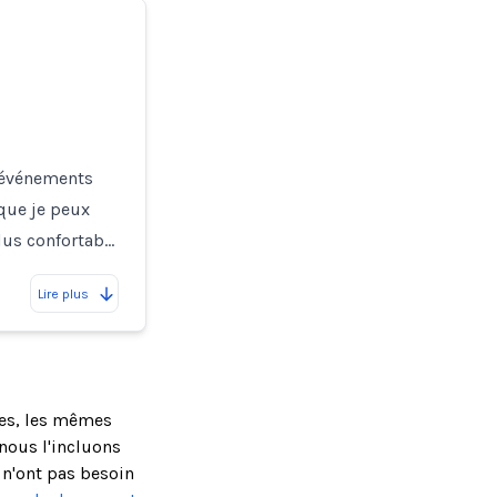
x événements
que je peux
lus confortab…
Lire plus
ses, les mêmes
nous l'incluons
 n'ont pas besoin