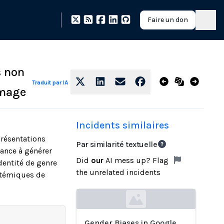
Faire un don
s non
Traduit par IA
image
Incidents similaires
résentations
Par similarité textuelle
dance à générer
Did
our
AI mess up? Flag
dentité de genre
the unrelated incidents
ystémiques de
Loading...
Gender Biases in Google