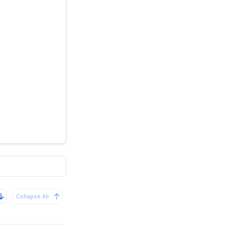
trans
Collapse All