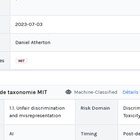
2023-07-03
Daniel Atherton
es
MIT
 de taxonomie MIT
Machine-Classified
Détails
1.1. Unfair discrimination
Risk Domain
Discrim
and misrepresentation
Toxicit
AI
Timing
Post-d