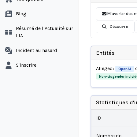
Blog
M'avertir des m
Découvrir
Résumé de l’Actualité sur
l’IA
Incident au hasard
Entités
S'inscrire
Alleged:
d
OpenAI
Non-cisgender individ
Statistiques d'
ID
Nombre de