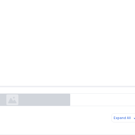
andez pas à DALL-E de dessiner des personnes 
queerinai.com
Expand All