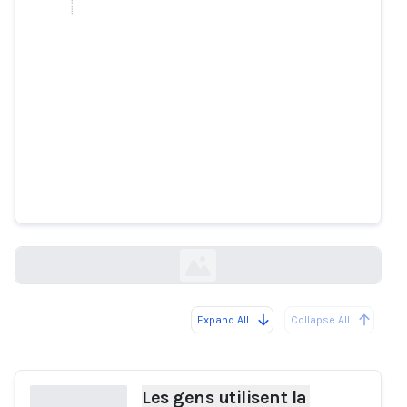
Les gens utilisent la nouvelle IA
de Meta pour créer des sexbots
graphiques
futurism.com
Expand All
Collapse All
Loading...
Les gens utilisent la