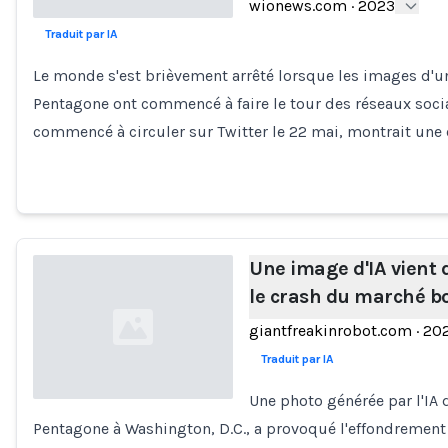
wionews.com
·
2023
Traduit par IA
Loading...
Le monde s'est brièvement arrêté lorsque les images d'u
Pentagone ont commencé à faire le tour des réseaux socia
commencé à circuler sur Twitter le 22 mai, montrait une
Une image d'IA vient 
le crash du marché b
giantfreakinrobot.com
·
20
Traduit par IA
Une photo générée par l'IA 
Pentagone à Washington, D.C., a provoqué l'effondremen
Loading...