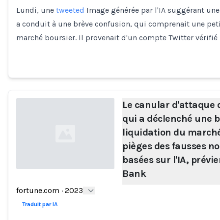
Lundi, une
tweeted
Image générée par l'IA suggérant un
Loading...
a conduit à une brève confusion, qui comprenait une peti
marché boursier. Il provenait d'un compte Twitter véri
Le canular d'attaque
qui a déclenché une 
liquidation du marché 
pièges des fausses no
basées sur l'IA, prévi
Bank
Loading...
fortune.com
·
2023
Traduit par IA