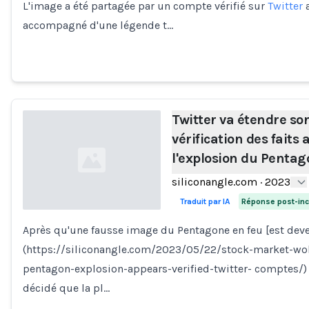
L'image a été partagée par un compte vérifié sur
Twitter
a
accompagné d'une légende t…
Twitter va étendre son
vérification des faits 
l'explosion du Penta
siliconangle.com
·
2023
Traduit par IA
Réponse post-inc
Après qu'une fausse image du Pentagone en feu [est deve
Loading...
(https://siliconangle.com/2023/05/22/stock-market-wo
pentagon-explosion-appears-verified-twitter- comptes/) 
décidé que la pl…