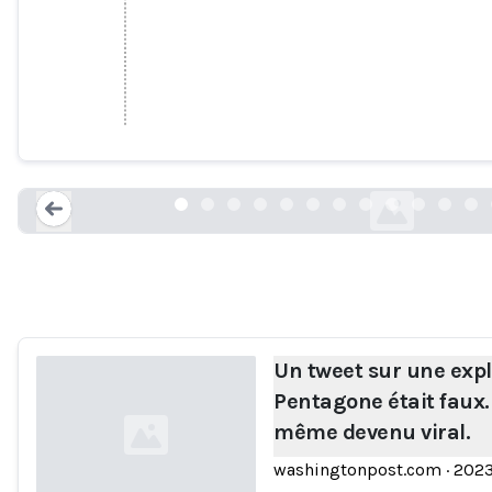
Un tweet sur une explosion du Pentagon
quand même devenu vi
washingtonpost.com
Loading...
Un tweet sur une exp
Pentagone était faux.
même devenu viral.
washingtonpost.com
·
202