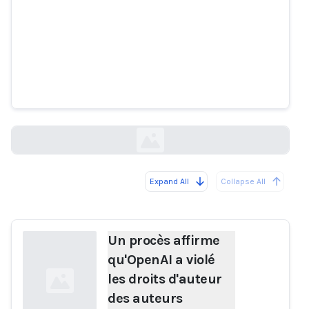
Un procès affirme qu'OpenAI a
violé les droits d'auteur des
auteurs américains
itnews.com.au
Expand All
Collapse All
Loading...
Un procès affirme
qu'OpenAI a violé
les droits d'auteur
des auteurs