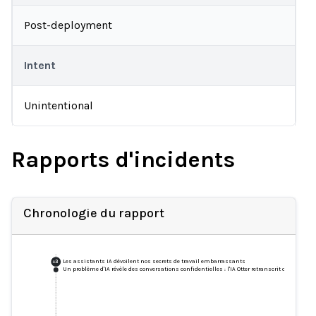
Post-deployment
Intent
Unintentional
Rapports d'incidents
Chronologie du rapport
Les assistants IA dévoilent nos secrets de travail embarrassants
+
3
Un problème d'IA révèle des conversations confidentielles : l'IA Otter retranscrit des conve