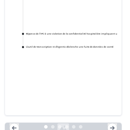
Réponse de l'IPC à une violation de la confidentialité hospitalière impliquant un outil de t
L'outil de transcription IA d'Agentic déclenche une fuite de données de santé
Les assistants IA dévoilent nos
secrets de travail embarrassants
washingtonpost.com