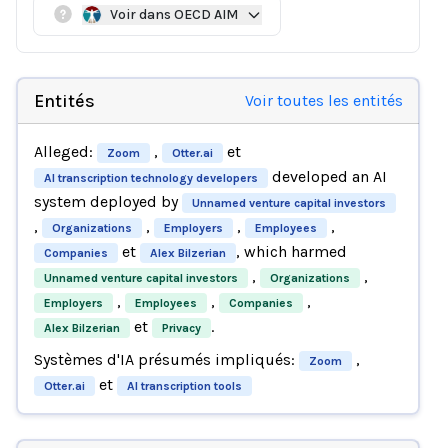
Voir dans OECD AIM
Entités
Voir toutes les entités
Alleged:
,
et
Zoom
Otter.ai
developed an AI
AI transcription technology developers
system deployed by
Unnamed venture capital investors
,
,
,
,
Organizations
Employers
Employees
et
, which harmed
Companies
Alex Bilzerian
,
,
Unnamed venture capital investors
Organizations
,
,
,
Employers
Employees
Companies
et
.
Alex Bilzerian
Privacy
Systèmes d'IA présumés impliqués:
,
Zoom
et
Otter.ai
AI transcription tools