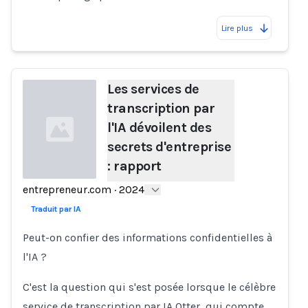
Lire plus
Les services de
transcription par
l'IA dévoilent des
secrets d'entreprise
: rapport
entrepreneur.com
·
2024
Loading...
Traduit par IA
Peut-on confier des informations confidentielles à
l'IA ?
C'est la question qui s'est posée lorsque le célèbre
service de transcription par IA Otter, qui compte