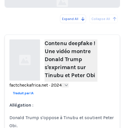
Expand All
Collapse All
Loading...
Contenu deepfake !
Une vidéo montre
Donald Trump
s'exprimant sur
Tinubu et Peter Obi
factcheckafrica.net
·
2024
Loading...
Traduit par IA
Allégation
:
Donald Trump s'oppose à Tinubu et soutient Peter
Obi.