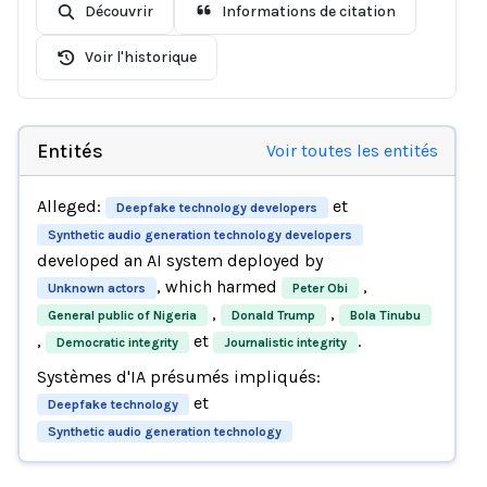
Découvrir
Informations de citation
Voir l'historique
Entités
Voir toutes les entités
Alleged:
et
Deepfake technology developers
Synthetic audio generation technology developers
developed an AI system deployed by
, which harmed
,
Unknown actors
Peter Obi
,
,
General public of Nigeria
Donald Trump
Bola Tinubu
,
et
.
Democratic integrity
Journalistic integrity
Systèmes d'IA présumés impliqués:
et
Deepfake technology
Synthetic audio generation technology