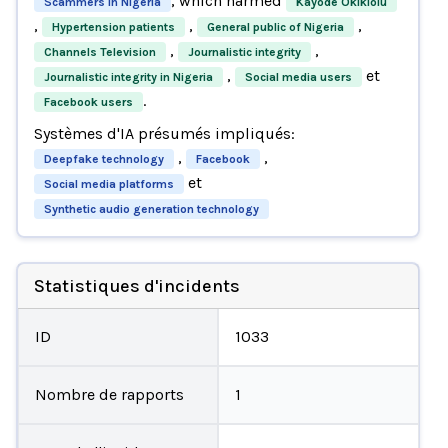
, which harmed
Scammers in Nigeria
Kayode Okikiolu
,
,
,
Hypertension patients
General public of Nigeria
,
,
Channels Television
Journalistic integrity
,
et
Journalistic integrity in Nigeria
Social media users
.
Facebook users
Systèmes d'IA présumés impliqués:
,
,
Deepfake technology
Facebook
et
Social media platforms
Synthetic audio generation technology
Statistiques d'incidents
ID
1033
Nombre de rapports
1