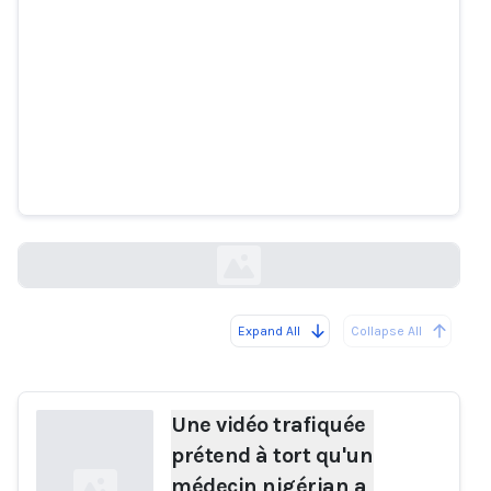
Une vidéo trafiquée prétend à
tort qu'un médecin nigérian a «
créé » un médicament qui guérit
définitivement l'hypertension
artérielle
africacheck.org
Expand All
Collapse All
Loading...
Une vidéo trafiquée
prétend à tort qu'un
médecin nigérian a