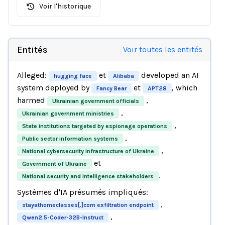
Voir l'historique
Entités
Voir toutes les entités
Alleged:
et
developed an AI
hugging face
Alibaba
system deployed by
et
, which
Fancy Bear
APT28
harmed
,
Ukrainian government officials
,
Ukrainian government ministries
,
State institutions targeted by espionage operations
,
Public sector information systems
,
National cybersecurity infrastructure of Ukraine
et
Government of Ukraine
.
National security and intelligence stakeholders
Systèmes d'IA présumés impliqués:
,
stayathomeclasses[.]com exfiltration endpoint
,
Qwen2.5-Coder-32B-Instruct