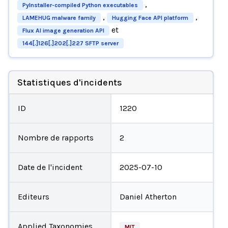
,
PyInstaller-compiled Python executables
,
,
LAMEHUG malware family
Hugging Face API platform
et
Flux AI image generation API
144[.]126[.]202[.]227 SFTP server
Statistiques d'incidents
ID
1220
Nombre de rapports
2
Date de l'incident
2025-07-10
Editeurs
Daniel Atherton
Applied Taxonomies
MIT