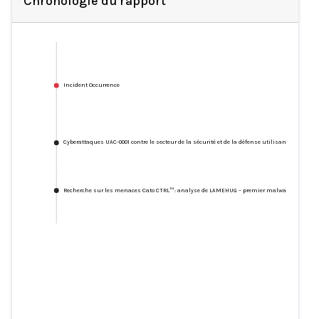
Chronologie du rapport
Incident Occurrence
Cyberattaques UAC-0001 contre le secteur de la sécurité et de la défense utilisant l'outil l
Recherche sur les menaces Cato CTRL™ : analyse de LAMEHUG – premier malware connu basé
Cyberattaques UAC-0001 contre
le secteur de la sécurité et de la
défense utilisant l'outil logiciel