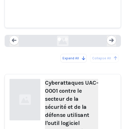
LAMEHUG, qui utilise le LLM
(grand modèle de langage)
(CERT-UA#16039)
cert.gov.ua
Expand All
Collapse All
Loading...
Load
Cyberattaques UAC-
0001 contre le
secteur de la
sécurité et de la
défense utilisant
l'outil logiciel