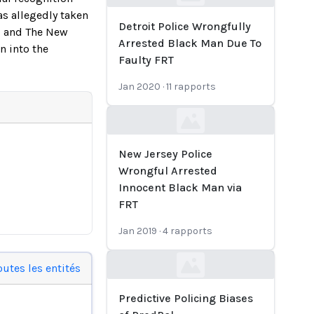
Loading...
as allegedly taken
Detroit Police Wrongfully
, and The New
Arrested Black Man Due To
n into the
Faulty FRT
Jan 2020
·
11
rapports
Loading...
New Jersey Police
Wrongful Arrested
Innocent Black Man via
FRT
Jan 2019
·
4
rapports
outes les entités
Loading...
Predictive Policing Biases