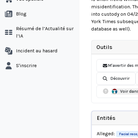
misidentification. T
Blog
into custody on 04/2
York Times subsequen
Résumé de l’Actualité sur
database as well).
l’IA
Outils
Incident au hasard
S'inscrire
M'avertir des m
Découvrir
Voir dan
Entités
Alleged:
Facial rec