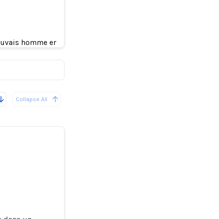
voyé le
mauvais homme en prison
Collapse All