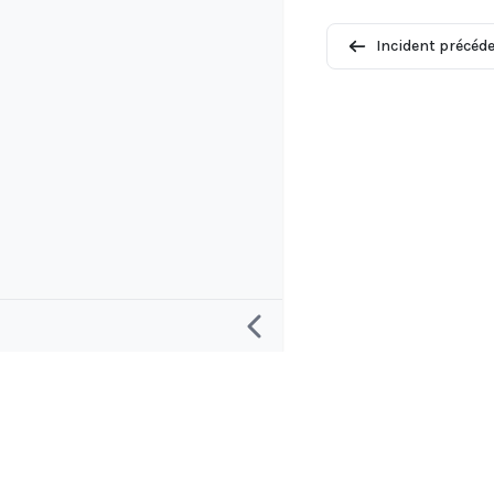
Incident précéd
Recherche
Projet et c
Définition d'un « incident d'IA »
À propos de
Définir une « réponse aux incidents d'IA »
Contacter et 
Feuille de route de la base de données
Applications