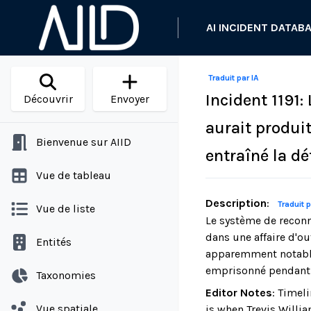
AI INCIDENT DATAB
Traduit par IA
Incident 1191
Découvrir
Envoyer
aurait produi
Bienvenue sur AIID
entraîné la dé
Vue de tableau
Description
:
Traduit p
Vue de liste
Le système de reconn
dans une affaire d'o
Entités
apparemment notables
emprisonné pendant pl
Taxonomies
Editor Notes
:
Timeli
Vue spatiale
is when Trevis Willia