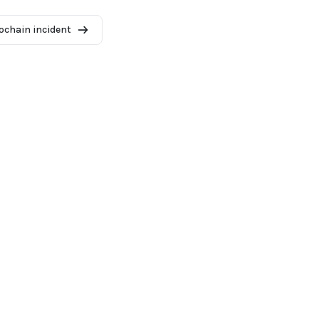
ochain incident
2026 - AI Incident Database
 de liste
Conditions d'utilisation
Politique de confidentialité