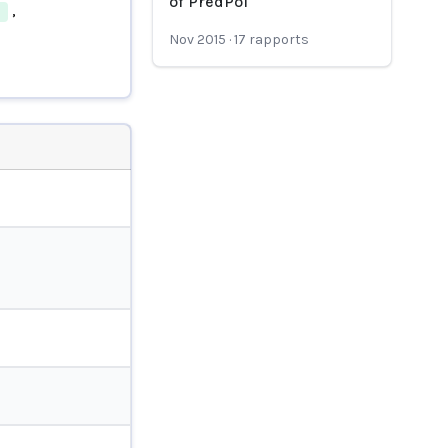
of PredPol
,
Nov 2015
·
17
rapports