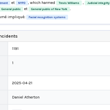
et
, which harmed
,
rtment
NYPD
Trevis Williams
Judicial integrity
et
.
General public
General public of New York
umé impliqué:
Facial recognition systems
incidents
1191
1
2025-04-21
Daniel Atherton