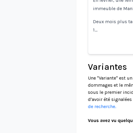
En février, une fem
immeuble de Manha
Deux mois plus tar
1…
Variantes
Une "Variante" est u
dommages et le même
sous le premier incid
d'avoir été signalée
de recherche.
Vous avez vu quelqu