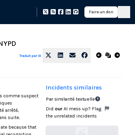
Faire un don
 NYPD
Traduit par IA
Incidents similaires
iams comme suspect
Par similarité textuelle
siques
Did
our
AI mess up? Flag
é arrêté,
the unrelated incidents
ans suite.
date because that
ial recognition