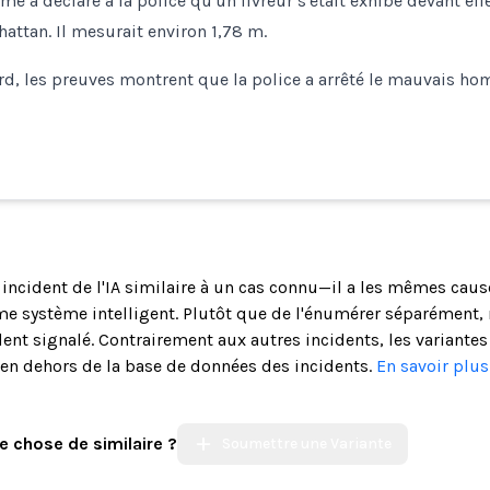
me a déclaré à la police qu'un livreur s'était exhibé devant el
ttan. Il mesurait environ 1,78 m.
d, les preuves montrent que la police a arrêté le mauvais ho
n incident de l'IA similaire à un cas connu—il a les mêmes cau
 système intelligent. Plutôt que de l'énumérer séparément, 
ent signalé. Contrairement aux autres incidents, les variantes
s en dehors de la base de données des incidents.
En savoir plu
e chose de similaire ?
Soumettre une Variante