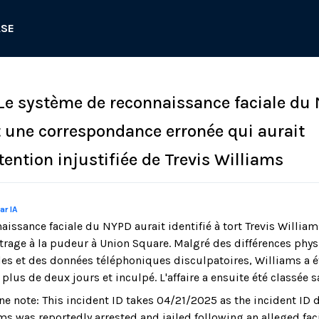
ASE
: Le système de reconnaissance faciale du
t une correspondance erronée qui aurait
tention injustifiée de Trevis Williams
ar IA
aissance faciale du NYPD aurait identifié à tort Trevis Will
utrage à la pudeur à Union Square. Malgré des différences phy
 et des données téléphoniques disculpatoires, Williams a ét
us de deux jours et inculpé. L'affaire a ensuite été classée s
ne note: This incident ID takes 04/21/2025 as the incident ID 
ms was reportedly arrested and jailed following an alleged fac