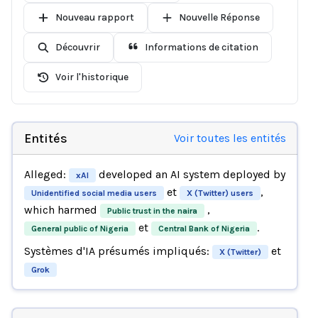
Nouveau rapport
Nouvelle Réponse
Découvrir
Informations de citation
Voir l'historique
Entités
Voir toutes les entités
Alleged:
developed an AI system deployed by
xAI
et
,
Unidentified social media users
X (Twitter) users
which harmed
,
Public trust in the naira
et
.
General public of Nigeria
Central Bank of Nigeria
Systèmes d'IA présumés impliqués:
et
X (Twitter)
Grok