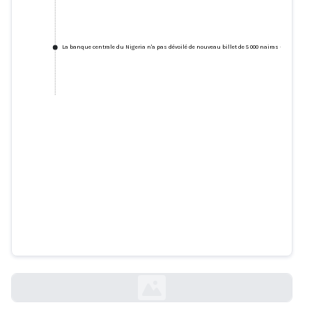
La banque centrale du Nigeria n'a pas dévoilé de nouveau billet de 5 000 nairas – ignorez l'
La banque centrale du Nigeria
n'a pas dévoilé de nouveau billet
de 5 000 nairas – ignorez l'image
générée par l'IA
africacheck.org