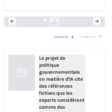
des hallucinations de l'IA.
news24.com
Expand All
Collapse All
Loading...
Load
Le projet de
politique
gouvernementale
en matière d'IA cite
des références
fictives que les
experts considèrent
Loading...
comme des