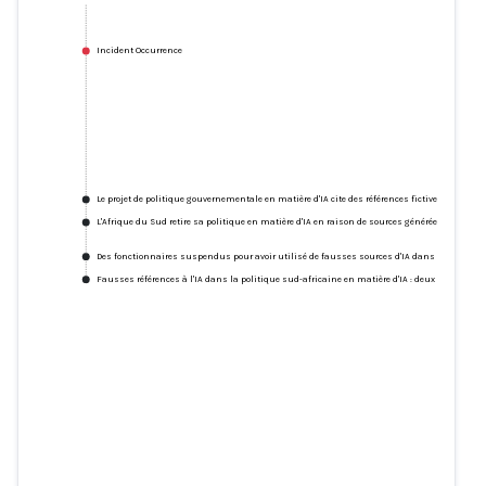
Incident Occurrence
Le projet de politique gouvernementale en matière d'IA cite des références fictives que les
L'Afrique du Sud retire sa politique en matière d'IA en raison de sources générées par IA fal
Des fonctionnaires suspendus pour avoir utilisé de fausses sources d'IA dans les politi
Fausses références à l'IA dans la politique sud-africaine en matière d'IA : deux hommes c
Le projet de politique
gouvernementale en matière d'IA
cite des références fictives que
les experts considèrent comme